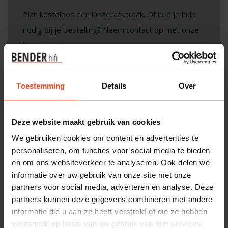
Plan kosteloos een luisterafspraak. Of heb je hulp
nodig bij je bestelling? Neem contact op met onze
klantenservice.
Interesse in product
Toestemming
Details
Over
Maak een luisterafspraak
Deze website maakt gebruik van cookies
Productomschrijving
We gebruiken cookies om content en advertenties te
personaliseren, om functies voor social media te bieden
en om ons websiteverkeer te analyseren. Ook delen we
Reviews
informatie over uw gebruik van onze site met onze
partners voor social media, adverteren en analyse. Deze
partners kunnen deze gegevens combineren met andere
Gerelateerde producten
informatie die u aan ze heeft verstrekt of die ze hebben
verzameld op basis van uw gebruik van hun services.