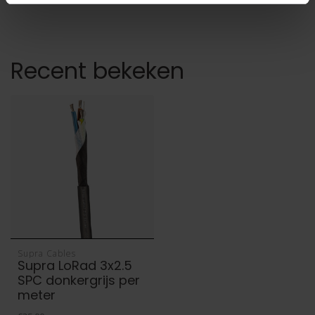
Recent bekeken
Supra Cables
Supra LoRad 3x2.5
SPC donkergrijs per
meter