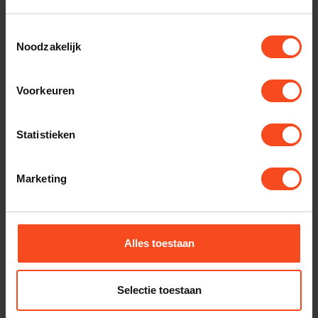
SUPRA CABLES
Supra Apparaatstekker SWF-
10s
€25,00
Toestemmingsselectie
Noodzakelijk
Op voorraad
Voorkeuren
SUPRA CABLES
Supra Netstekker SW-EU
recht
€25,00
Statistieken
Op voorraad
Marketing
SUPRA CABLES
Supra Netstekker SW-EU/A
haaks
€25,00
Op voorraad
Alles toestaan
SUPRA CABLES
Supra SWF-16
apparaatstekker
Selectie toestaan
€25,00
Op voorraad