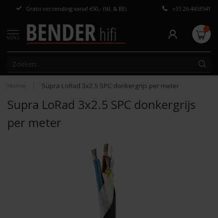
Gratis verzending vanaf €50,- (NL & BE)
+31 26 4453541
Persoonlijk adv
MENU
Home
|
Supra LoRad 3x2.5 SPC donkergrijs per meter
Supra LoRad 3x2.5 SPC donkergrijs
per meter