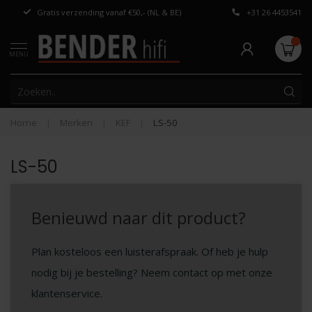
Gratis verzending vanaf €50,- (NL & BE)
+31 26 4453541
Persoonlijk adv
MENU
Home
|
Merken
|
KEF
|
LS-50
LS-50
Benieuwd naar dit product?
Plan kosteloos een luisterafspraak. Of heb je hulp
nodig bij je bestelling? Neem contact op met onze
klantenservice.