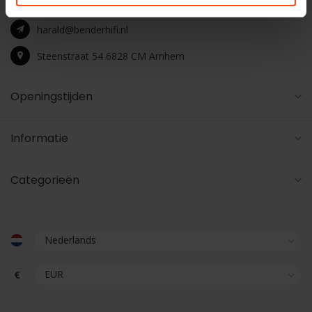
+31 26 4453541
harald@benderhifi.nl
Steenstraat 54 6828 CM Arnhem
Openingstijden
Informatie
Categorieën
€