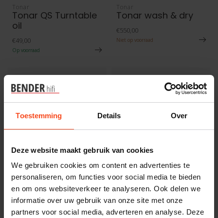
Tonar
Tonar
Tonar QS Turntable
Tonar wash & dry
oil
€550,00
€49,00
Niet op voorraad
Op voorraad
Toestemming
Details
Over
Deze website maakt gebruik van cookies
We gebruiken cookies om content en advertenties te
personaliseren, om functies voor social media te bieden
Tonar
Tonar
Tonar Q-UP 5944
Tonar Single
en om ons websiteverkeer te analyseren. Ook delen we
toonarm lift
adaptor kunstof
informatie over uw gebruik van onze site met onze
€54,95
€4,50
partners voor social media, adverteren en analyse. Deze