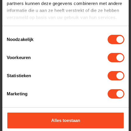
Op voorraad
Op voorraad
partners kunnen deze gegevens combineren met andere
informatie die u aan ze heeft verstrekt of die ze hebben
verzameld op basis van uw gebruik van hun services.
Toestemmingsselectie
Noodzakelijk
Voorkeuren
Statistieken
Tonar
Tonar
Tonar
Tonar Classic
aandrukgewicht
Platenborstel
Marketing
€65,00
€12,00
Op voorraad
Op voorraad
Alles toestaan