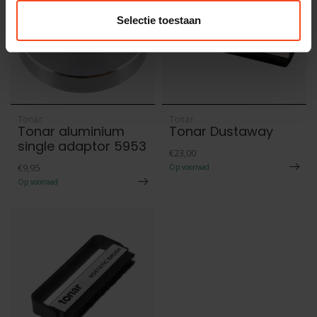
Selectie toestaan
Tonar
Tonar
Tonar aluminium
Tonar Dustaway
single adaptor 5953
€23,00
€9,95
Op voorraad
Op voorraad