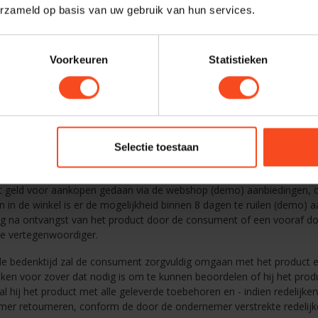
erzameld op basis van uw gebruik van hun services.
nt op een toegankelijke manier kan worden opgeslagen op een duu
t bezoekadres van de vestiging van de ondernemer waar de consumen
 voorwaarden waaronder en de wijze waarop de consument van het he
lding inzake het uitgesloten zijn van het herroepingsrecht;
Voorkeuren
Statistieken
 informatie over garanties en bestaande service na aankoop;
 in artikel 4 lid 3 van deze voorwaarden opgenomen gegevens, tenz
rstrekt vóór de uitvoering van de overeenkomst;
 vereisten voor opzegging van de overeenkomst indien de overeenko
Selectie toestaan
 - Herroepingsrecht
ankoop van producten heeft de consument de mogelijkheid de overe
t geld voor aankopen gedaan via de webshop (demo) aanbiedingen, oc
 in de winkel is er de mogelijkheid binnen 8 dagen te ruilen (demo) 
ag na ontvangst van het product door de consument of een vooraf
e vertegenwoordiger.
de bedenktijd zal de consument zorgvuldig omgaan met het product en 
iken voor zover dat nodig is om te kunnen beoordelen of hij het produ
al hij het product met alle geleverde toebehoren en - indien redelijker
er retourneren, conform de door de ondernemer verstrekte redelijke e