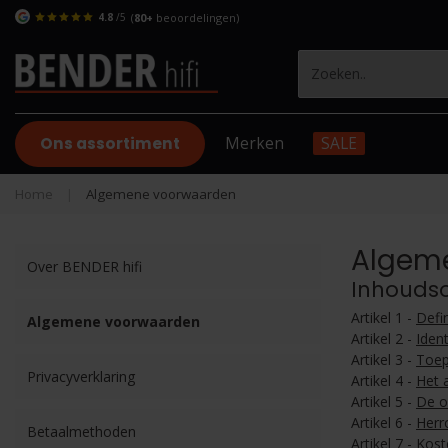
4.8
/5
(
80+
beoordelingen)
Ons assortiment
Merken
SALE
Home
|
Algemene voorwaarden
Algem
Over BENDER hifi
Inhouds
Artikel 1 -
Defin
Algemene voorwaarden
Artikel 2 -
Iden
Artikel 3 -
Toep
Privacyverklaring
Artikel 4 -
Het 
Artikel 5 -
De o
Artikel 6 -
Herr
Betaalmethoden
Artikel 7 -
Kost