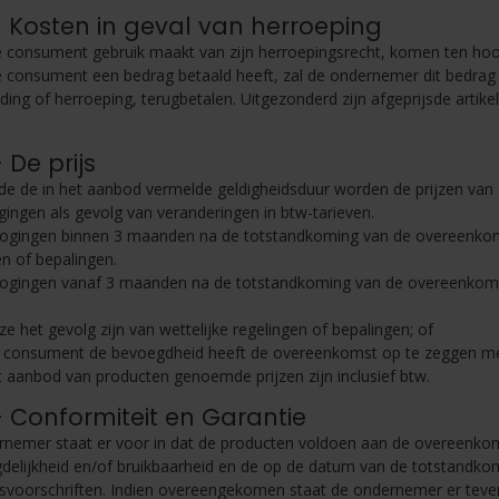
 - Kosten in geval van herroeping
e consument gebruik maakt van zijn herroepingsrecht, komen ten hoog
e consument een bedrag betaald heeft, zal de ondernemer dit bedrag z
ding of herroeping, terugbetalen. Uitgezonderd zijn afgeprijsde arti
- De prijs
e de in het aanbod vermelde geldigheidsduur worden de prijzen va
zigingen als gevolg van veranderingen in btw-tarieven.
hogingen binnen 3 maanden na de totstandkoming van de overeenkomst z
en of bepalingen.
hogingen vanaf 3 maanden na de totstandkoming van de overeenkomst
ze het gevolg zijn van wettelijke regelingen of bepalingen; of
 consument de bevoegdheid heeft de overeenkomst op te zeggen met 
t aanbod van producten genoemde prijzen zijn inclusief btw.
 - Conformiteit en Garantie
nemer staat er voor in dat de producten voldoen aan de overeenkomst
delijkheid en/of bruikbaarheid en de op de datum van de totstandko
svoorschriften. Indien overeengekomen staat de ondernemer er teven