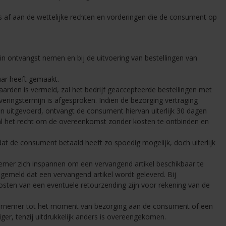
s af aan de wettelijke rechten en vorderingen die de consument op
in ontvangst nemen en bij de uitvoering van bestellingen van
aar heeft gemaakt.
arden is vermeld, zal het bedrijf geaccepteerde bestellingen met
eringstermijn is afgesproken. Indien de bezorging vertraging
den uitgevoerd, ontvangt de consument hiervan uiterlijk 30 dagen
eval het recht om de overeenkomst zonder kosten te ontbinden en
dat de consument betaald heeft zo spoedig mogelijk, doch uiterlijk
ernemer zich inspannen om een vervangend artikel beschikbaar te
en gemeld dat een vervangend artikel wordt geleverd. Bij
osten van een eventuele retourzending zijn voor rekening van de
ndernemer tot het moment van bezorging aan de consument of een
, tenzij uitdrukkelijk anders is overeengekomen.