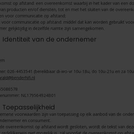
omst op afstand: een overeenkomst waarbij in het kader van een 
van producten en/of diensten, tot en met het sluiten van de overeen
en voor communicatie op afstand;
 voor communicatie op afstand: middel dat kan worden gebruikt voo
er gelijktijdig in dezelfde ruimte zijn samengekomen.
 - Identiteit van de ondernemer
em
r: 026-4453541 (bereikbaar di-wo-vr 10u-18u, do 10u-21u en za 10
rald@benderhifi.nl
55086578
atienummer: NL179564924B01
 - Toepasselijkheid
emene voorwaarden zijn van toepassing op elk aanbod van de onde
ondernemer en consument.
de overeenkomst op afstand wordt gesloten, wordt de tekst van de
it redelijkerwijs niet mogelijk is, zal voordat de overeenkomst op a