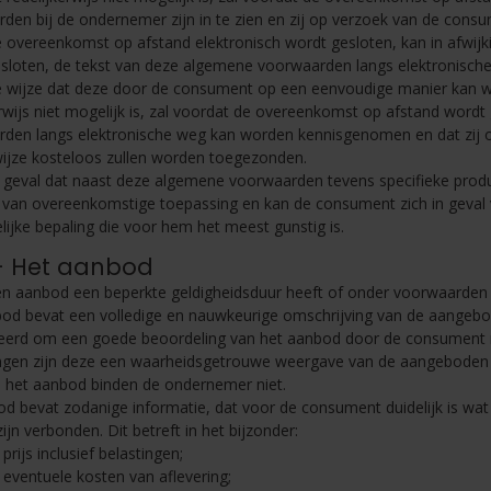
den bij de ondernemer zijn in te zien en zij op verzoek van de con
e overeenkomst op afstand elektronisch wordt gesloten, kan in afwijk
sloten, de tekst van deze algemene voorwaarden langs elektronisch
 wijze dat deze door de consument op een eenvoudige manier kan w
erwijs niet mogelijk is, zal voordat de overeenkomst op afstand wo
den langs elektronische weg kan worden kennisgenomen en dat zij 
ijze kosteloos zullen worden toegezonden.
 geval dat naast deze algemene voorwaarden tevens specifieke produ
d van overeenkomstige toepassing en kan de consument zich in geva
lijke bepaling die voor hem het meest gunstig is.
 - Het aanbod
en aanbod een beperkte geldigheidsduur heeft of onder voorwaarden g
od bevat een volledige en nauwkeurige omschrijving van de aangebod
leerd om een goede beoordeling van het aanbod door de consument 
ngen zijn deze een waarheidsgetrouwe weergave van de aangeboden pr
n het aanbod binden de ondernemer niet.
od bevat zodanige informatie, dat voor de consument duidelijk is wat 
jn verbonden. Dit betreft in het bijzonder:
 prijs inclusief belastingen;
 eventuele kosten van aflevering;