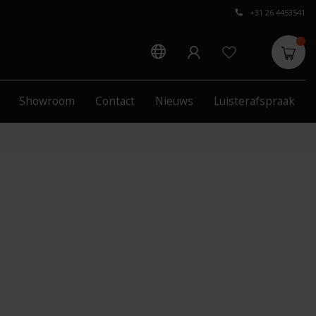
+31 26 4453541
Showroom
Contact
Nieuws
Luisterafspraak