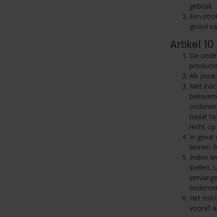
gebruik.
Een door
grond v
Artikel 1
De onder
producte
Als plaa
Met inac
bekwame 
ondervin
nadat hi
recht op
In geval
binnen 3
Indien l
stellen. 
vervange
onderne
Het risi
vooraf a