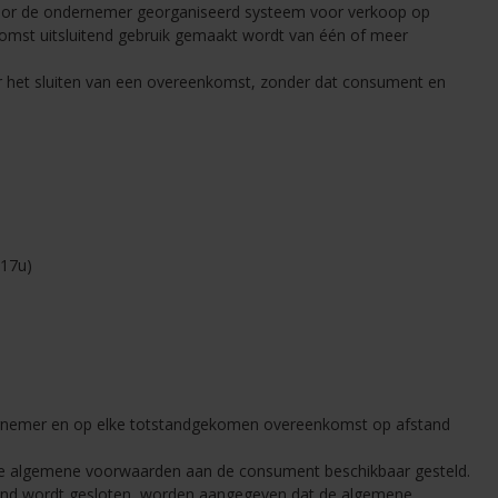
door de ondernemer georganiseerd systeem voor verkoop op
komst uitsluitend gebruik gemaakt wordt van één of meer
r het sluiten van een overeenkomst, zonder dat consument en
u17u)
rnemer en op elke totstandgekomen overeenkomst op afstand
ze algemene voorwaarden aan de consument beschikbaar gesteld.
fstand wordt gesloten, worden aangegeven dat de algemene