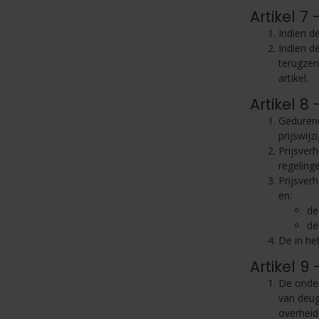
Artikel 7
Indien d
Indien d
terugzen
artikel.
Artikel 8 
Gedurend
prijswij
Prijsver
regeling
Prijsver
en:
de
de
De in he
Artikel 9
De onder
van deug
overheid