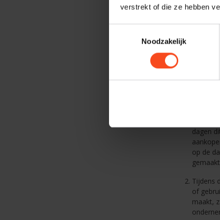
verstrekt of die ze hebben v
consume
he
de
Toestemmingsselectie
me
Noodzakelijk
de
de
ve
de
is.
Artikel 6
Bij de a
dagen di
aankopen
op de d
gemaakt
Tijdens 
of gebru
maakt, z
ondernem