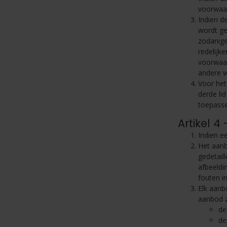
voorwaar
Indien d
wordt ge
zodanige
redelijk
voorwaar
andere w
Voor het
derde li
toepasse
Artikel 4
Indien e
Het aanb
gedetail
afbeeldi
fouten i
Elk aanb
aanbod zi
de
de