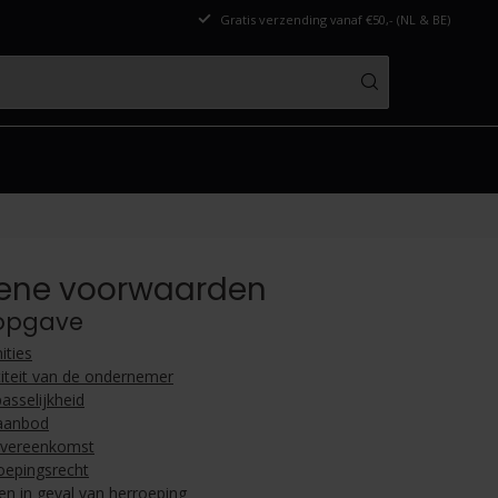
Gratis verzending vanaf €50,- (NL & BE)
ene voorwaarden
opgave
ities
titeit van de ondernemer
asselijkheid
aanbod
vereenkomst
oepingsrecht
en in geval van herroeping