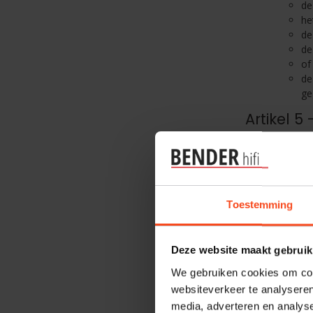
de
he
de
de
of
de
ge
Artikel 
De overe
aanbod e
Indien d
ontvangs
consume
Toestemming
Indien d
van de e
ondernem
Deze website maakt gebruik
De onder
alsmede 
We gebruiken cookies om cont
ondernem
websiteverkeer te analyseren
bestelli
media, adverteren en analys
De onder