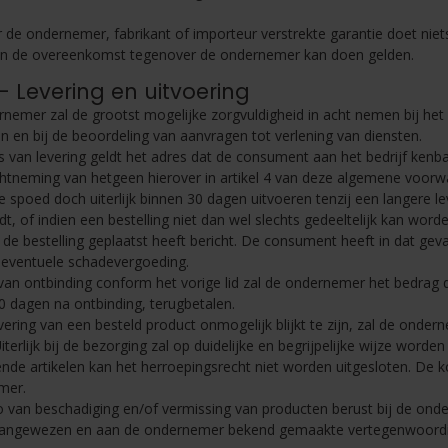
 de ondernemer, fabrikant of importeur verstrekte garantie doet niet
an de overeenkomst tegenover de ondernemer kan doen gelden.
0 - Levering en uitvoering
nemer zal de grootst mogelijke zorgvuldigheid in acht nemen bij het 
n en bij de beoordeling van aanvragen tot verlening van diensten.
ts van levering geldt het adres dat de consument aan het bedrijf kenb
htneming van hetgeen hierover in artikel 4 van deze algemene voorwa
spoed doch uiterlijk binnen 30 dagen uitvoeren tenzij een langere lev
dt, of indien een bestelling niet dan wel slechts gedeeltelijk kan wor
j de bestelling geplaatst heeft bericht. De consument heeft in dat g
 eventuele schadevergoeding.
 van ontbinding conform het vorige lid zal de ondernemer het bedrag 
0 dagen na ontbinding, terugbetalen.
evering van een besteld product onmogelijk blijkt te zijn, zal de ond
Uiterlijk bij de bezorging zal op duidelijke en begrijpelijke wijze word
nde artikelen kan het herroepingsrecht niet worden uitgesloten. De k
mer.
co van beschadiging en/of vermissing van producten berust bij de o
angewezen en aan de ondernemer bekend gemaakte vertegenwoordiger