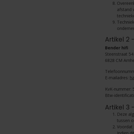
Overeenk
afstand 
techniek
Techniek
ondernem
Artikel 2
Bender hifi
Steenstraat 54
6828 CM Arnh
Telefoonnumme
E-mailadres:
ha
KvK-nummer: 
Btw-identific
Artikel 3
Deze alg
tussen 
Voordat 
Indien d