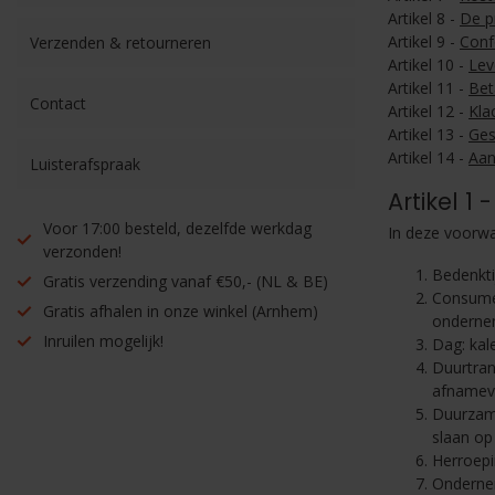
Artikel 8 -
De pr
Artikel 9 -
Conf
Verzenden & retourneren
Artikel 10 -
Lev
Artikel 11 -
Bet
Contact
Artikel 12 -
Kla
Artikel 13 -
Ges
Artikel 14 -
Aan
Luisterafspraak
Artikel 1 -
Voor 17:00 besteld, dezelfde werkdag
In deze voorwa
verzonden!
Bedenkti
Gratis verzending vanaf €50,- (NL & BE)
Consumen
Gratis afhalen in onze winkel (Arnhem)
onderne
Inruilen mogelijk!
Dag: kal
Duurtran
afnamever
Duurzame
slaan op
Herroepi
Ondernem