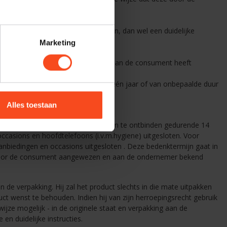
rzame gegevensdrager, meesturen:
t met klachten terecht kan;
rroepingsrecht gebruik kan maken, dan wel een duidelijke
Marketing
ij de ondernemer deze gegevens al aan de consument heeft
mst een duur heeft van meer dan één jaar of van onbepaalde duur
Alles toestaan
enkomst zonder opgave van redenen te ontbinden gedurende 14
casions en hoofdtelefoons (i.v.m.hygiene) uitgesloten. Voor
aanbiedingen en occasions uitgesloten . Deze bedenktermijn gaat in
 door de consument aangewezen en aan de ondernemer bekend
de verpakking. Hij zal het product slechts in die mate uitpakken
ct wenst te behouden. Indien hij van zijn herroepingsrecht gebruik
wijze mogelijk - in de originele staat en verpakking aan de
n duidelijke instructies.