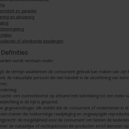
ijs
ormiteit en garantie
ering en uitvoering
aling
chtenregeling
chillen
vullende of afwijkende bepalingen
 Definities
arden wordt verstaan onder:
jd: de termijn waarbinnen de consument gebruik kan maken van zijn 
t: de natuurlijke persoon die niet handelt in de uitoefening van be
mer;
enderdag;
sactie: een overeenkomst op afstand met betrekking tot een reeks va
plichting in de tijd is gespreid;
 gegevensdrager: elk middel dat de consument of ondernemer in staat
 een manier die toekomstige raadpleging en ongewijzigde reproducti
ngsrecht: de mogelijkheid voor de consument om binnen de bedenktij
er: de natuurlijke of rechtspersoon die producten en/of diensten o