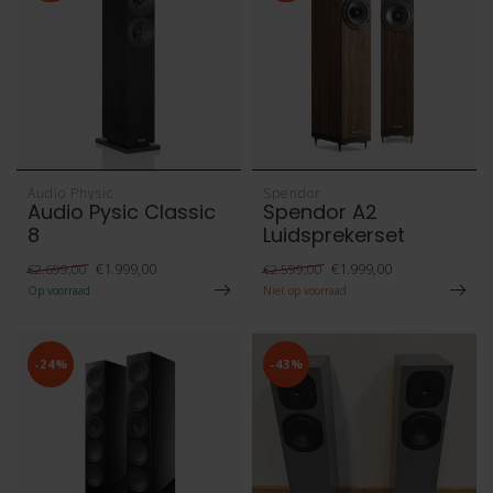
Audio Physic
Spendor
Audio Pysic Classic
Spendor A2
8
Luidsprekerset
€1.999,00
€1.999,00
€2.699,00
€2.599,00
Op voorraad
Niet op voorraad
-24%
-43%