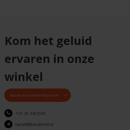
Kom het geluid
ervaren in onze
winkel
Maak een luisterafspraak
+31 26 4453541
harald@benderhifi.nl