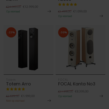
€12.999,00
€24.000,00
€1.099,00
€1.499,00
Op voorraad
Op voorraad
-23%
-30%
Totem
FOCAL
Totem Arro
FOCAL Kanta No3
€8.399,00
€11.998,00
€1.999,00
€2.599,00
Op voorraad
Niet op voorraad