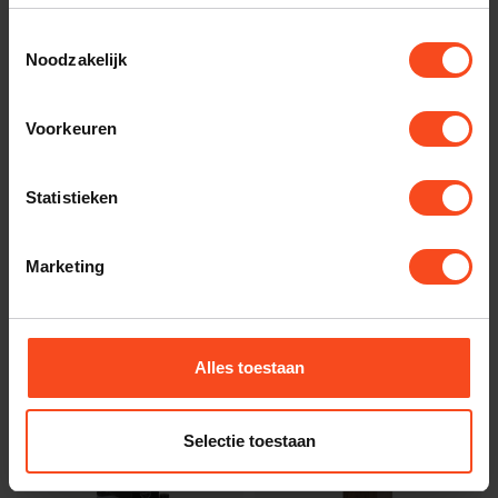
Toestemmingsselectie
Noodzakelijk
Voorkeuren
Totem
KEF
Totem Tribe Tower
Kef Reference 3
META
Statistieken
€4.990,00
€5.590,00
€16.000,00
Niet op voorraad
Niet op voorraad
Marketing
Alles toestaan
Selectie toestaan