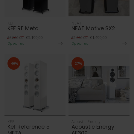
KEF
NEAT
KEF R11 Meta
NEAT Motive SX2
€5.199,00
€1.499,00
€6.800,00
€2.650,00
Op voorraad
Op voorraad
-46%
-27%
KEF
Acoustic Energy
Kef Reference 5
Acoustic Energy
META
AE309