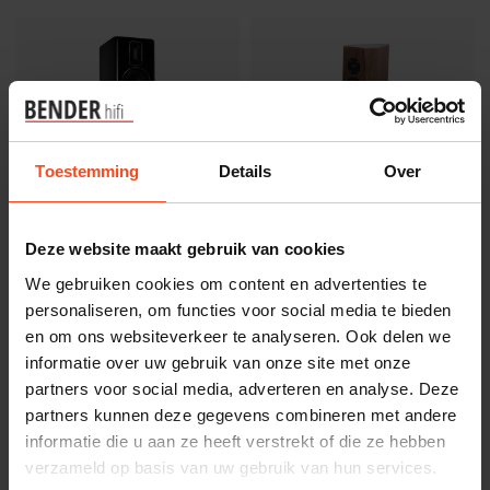
Toestemming
Details
Over
Deze website maakt gebruik van cookies
Quad
Driade
Quad REVELA 2
Driade model 3S+
We gebruiken cookies om content en advertenties te
personaliseren, om functies voor social media te bieden
€4.199,00
en om ons websiteverkeer te analyseren. Ook delen we
€8.900,00
Niet op voorraad
Niet op voorraad
informatie over uw gebruik van onze site met onze
partners voor social media, adverteren en analyse. Deze
partners kunnen deze gegevens combineren met andere
-11%
informatie die u aan ze heeft verstrekt of die ze hebben
verzameld op basis van uw gebruik van hun services.