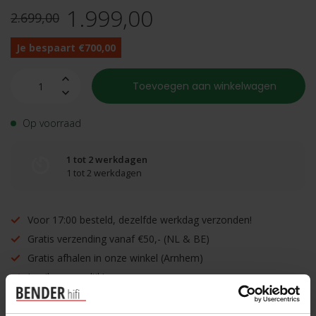
1.999,00
2.699,00
Je bespaart €700,00
Toevoegen aan winkelwagen
Op voorraad
1 tot 2 werkdagen
1 tot 2 werkdagen
Voor 17:00 besteld, dezelfde werkdag verzonden!
Gratis verzending vanaf €50,- (NL & BE)
Gratis afhalen in onze winkel (Arnhem)
Inruilen mogelijk!