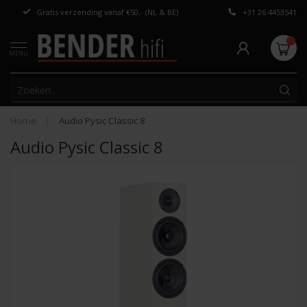
Gratis verzending vanaf €50,- (NL & BE)
+31 26 4453541
Persoonlijk adv
MENU
Home
|
Audio Pysic Classic 8
Audio Pysic Classic 8
-26%