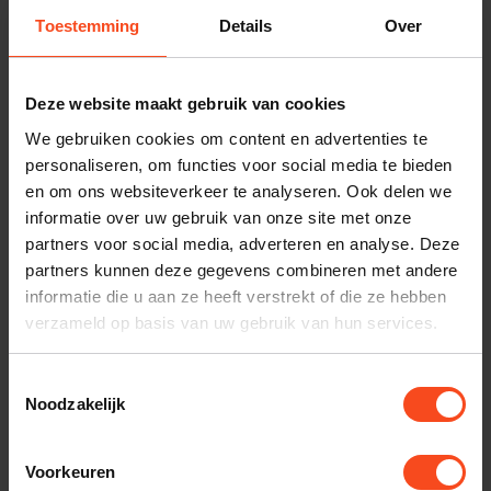
Toestemming
Details
Over
Benieuwd naar dit product?
Deze website maakt gebruik van cookies
Plan kosteloos een luisterafspraak. Of heb je hulp
We gebruiken cookies om content en advertenties te
nodig bij je bestelling? Neem contact op met onze
personaliseren, om functies voor social media te bieden
en om ons websiteverkeer te analyseren. Ook delen we
klantenservice.
informatie over uw gebruik van onze site met onze
partners voor social media, adverteren en analyse. Deze
Interesse in product
partners kunnen deze gegevens combineren met andere
Maak een luisterafspraak
informatie die u aan ze heeft verstrekt of die ze hebben
verzameld op basis van uw gebruik van hun services.
Toestemmingsselectie
Productomschrijving
Noodzakelijk
Reviews
Voorkeuren