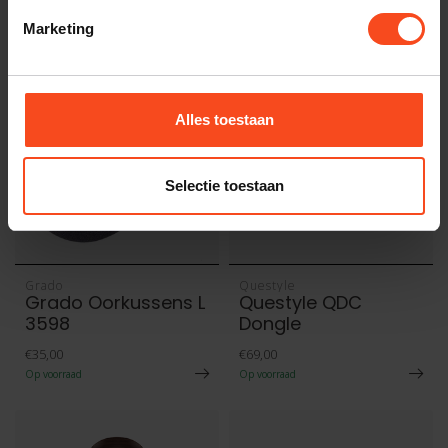
€25,00
Op voorraad
Marketing
Alles toestaan
Selectie toestaan
Grado
Questyle
Grado Oorkussens L
Questyle QDC
3598
Dongle
€35,00
€69,00
Op voorraad
Op voorraad