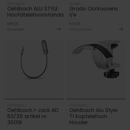
Oehlbach
Grado
Oehlbach ALU STYLE
Grado Oorkussens
Hoofdtelefoonstandaard
i/e
€89,50
€13,00
Op voorraad
Niet op voorraad
Oehlbach
Oehlbach
Oehlbach I-Jack AD
Oehlbach Alu Style
63/35 artikel nr.
T1 Koptelefoon
35019
Houder