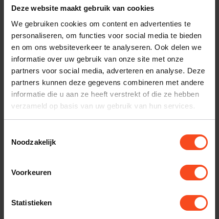
Questyle QDC
Oehlbach I-connect
Deze website maakt gebruik van cookies
Dongle Pro
verlengkabel
We gebruiken cookies om content en advertenties te
€109,00
€39,65
personaliseren, om functies voor social media te bieden
Niet op voorraad
Op voorraad
en om ons websiteverkeer te analyseren. Ook delen we
informatie over uw gebruik van onze site met onze
partners voor social media, adverteren en analyse. Deze
partners kunnen deze gegevens combineren met andere
informatie die u aan ze heeft verstrekt of die ze hebben
verzameld op basis van uw gebruik van hun services.
Toestemmingsselectie
Noodzakelijk
Grado
Grado
Voorkeuren
Grado Oorkussens
Grado Mini
Groot 4260
Adaptorkabel
6.3mm naar 3.5 mm
€69,00
Statistieken
4 Conductor 4258
Niet op voorraad