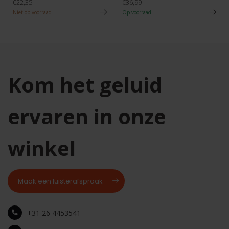
€22,35
€36,99
Niet op voorraad
Op voorraad
Kom het geluid
ervaren in onze
winkel
Maak een luisterafspraak
+31 26 4453541