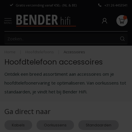
Gratis verzending vanaf €50,- (NL & BE)
+31 26 4453541
Persoonlijk adv
MENU
Home
|
Hoofdtelefoons
|
Accessoires
Hoofdtelefoon accessoires
Ontdek een breed assortiment aan accessoires om je
hoofdtelefoonervaring te optimaliseren. Van oorkussens tot
standaarden, je vindt het bij Bender HiFi.
Ga direct naar
Kabels
Oorkussens
Standaarden