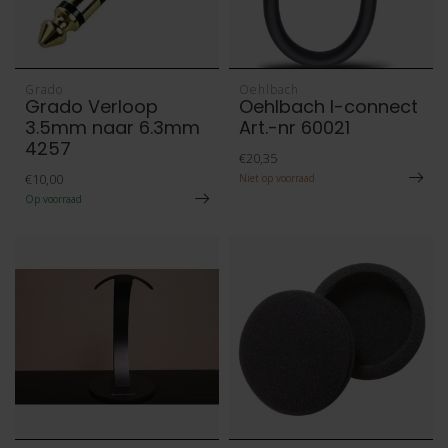
Grado
Oehlbach
Grado Verloop
Oehlbach I-connect
3.5mm naar 6.3mm
Art.-nr 60021
4257
€20,35
€10,00
Niet op voorraad
Op voorraad