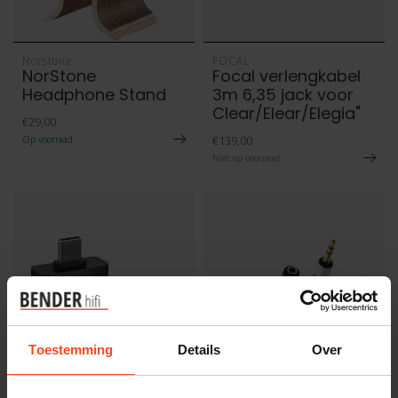
Norstone
FOCAL
NorStone
Focal verlengkabel
Headphone Stand
3m 6,35 jack voor
Clear/Elear/Elegia"
€29,00
€139,00
Op voorraad
Niet op voorraad
Toestemming
Details
Over
Questyle
Oehlbach