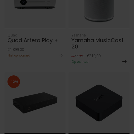
Quad
Yamaha
Quad Artera Play +
Yamaha MusicCast
20
€1.899,00
€219,00
Niet op voorraad
€299,00
Op voorraad
-12%