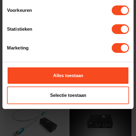
Voorkeuren
Statistieken
Marketing
Silent Angel
Aurender
Silent Angel Munich
Aurender A200
M1T V2 4GB
€6.995,00
€899,00
€999,00
Niet op voorraad
Alles toestaan
Niet op voorraad
Selectie toestaan