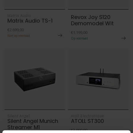
Matrix Audio
Revox Joy S120
Matrix Audio TS-1
Demomodel Wit
€2.699,00
€1.199,00
Niet op voorraad
Op voorraad
Silent Angel
Atoll Electronique
Silent Angel Munich
ATOLL ST300
Streamer M1
€3.000,00