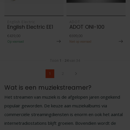
English Electric
ADOT
English Electric EE1
ADOT ONI-100
€439,00
€699,00
Op voorraad
Niet op voorraad
Toon
1
-
24
van 34
1
2
Wat is een muziekstreamer?
Het streamen van muziek is de afgelopen jaren ongekend
populair geworden. De keuze aan muziekalbums via
commerciële streamingdiensten is enorm en ook het aantal
internetradiostations blijft groeien. Bovendien wordt de