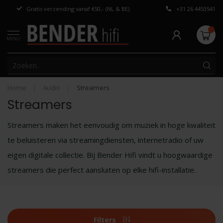
Gratis verzending vanaf €50,- (NL & BE)
+31 26 4453541
Persoonlijk adv
MENU
Home
|
Audio
|
Streamers
Streamers
Streamers maken het eenvoudig om muziek in hoge kwaliteit
te beluisteren via streamingdiensten, internetradio of uw
eigen digitale collectie. Bij Bender Hifi vindt u hoogwaardige
streamers die perfect aansluiten op elke hifi-installatie.
Filters