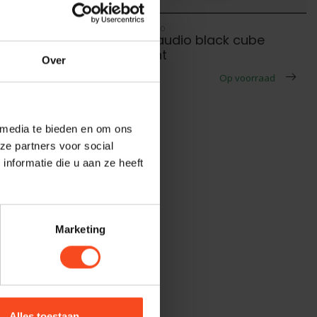
Lehmannaudio
ube II
lehmannaudio black cube
statement
Over
voorraad
€399,00
Op voorraad
 media te bieden en om ons
ze partners voor social
nformatie die u aan ze heeft
Marketing
Alles toestaan