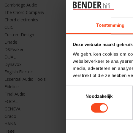
Cambridge Audio
Lehmannaud
The Chord Company
Lehmann
Chord electronics
Toestemming
€1.699,00
CLIC
Custom Design
Driade
Deze website maakt gebruik
DSPeaker
We gebruiken cookies om cont
DUAL
websiteverkeer te analyseren
Dynavox
media, adverteren en analys
English Electric
verstrekt of die ze hebben v
Essential Audio Tools
Fidelice
Toestemmingsselectie
Final Audio
Noodzakelijk
FOCAL
GENEVA
Grado
HANA
Hegel