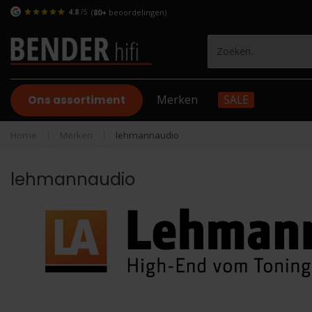
4.8
/5
(
80+
beoordelingen)
Ons assortiment
Merken
SALE
Home
|
Merken
|
lehmannaudio
lehmannaudio