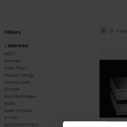
4
Pro
Filters
Merken
ADOT
Aurender
Audio Physic
Acoustic Energy
Acoustic Solid
ATOHM
Atoll Electronique
Audes
Audio Technica
B-Tech
BASSOCONTINUO