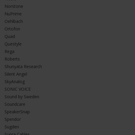
Norstone
NuPrime
Oehlbach
Ortofon
Quad
Questyle
Rega
Roberts
Shunyata Research
Silent Angel
SkyAnalog
SONIC VOICE
Sound by Sweden
Soundcare
SpeakerSnap
Spendor
Sugden
Supra Cables