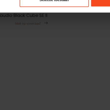
io
udio Black Cube SE II
Niet op voorraad