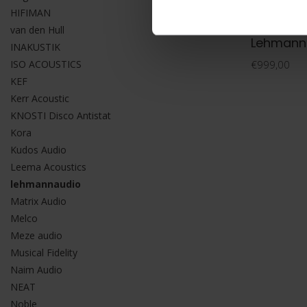
HIFIMAN
van den Hull
Lehmannaud
Lehmanna
INAKUSTIK
ISO ACOUSTICS
€999,00
KEF
Kerr Acoustic
KNOSTI Disco Antistat
Kora
Kudos Audio
Leema Acoustics
lehmannaudio
Matrix Audio
Melco
Meze audio
Musical Fidelity
Naim Audio
NEAT
Noble