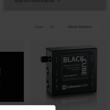
Maak een luisterafspraak
Toon: