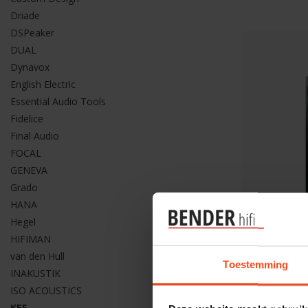
Driade
DSPeaker
DUAL
Dynavox
English Electric
Essential Audio Tools
Fidelice
Final Audio
FOCAL
GENEVA
Grado
HANA
Hegel
HIFIMAN
van den Hull
KEF
Toestemming
Kef R7 M
INAKUSTIK
€5.250,00
ISO ACOUSTICS
KEF