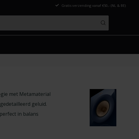
Gratis verzending vanaf €50,- (NL & BE)
ogie met Metamaterial
edetailleerd geluid.
perfect in balans