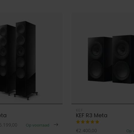
KEF
eta
KEF R3 Meta
5.199,00
Op voorraad
€2.400,00
Op 