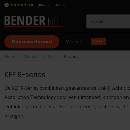
4.8
/5
(
80+
beoordelingen)
Ons assortiment
Merken
SALE
Home
|
Merken
|
KEF
|
R-series
KEF R-series
De KEF R-Series combineert geavanceerde Uni-Q technol
Absorption Technology voor een uitzonderlijk schoon en g
Ontdek high-end luidsprekers die precisie, rust en kracht 
brengen.