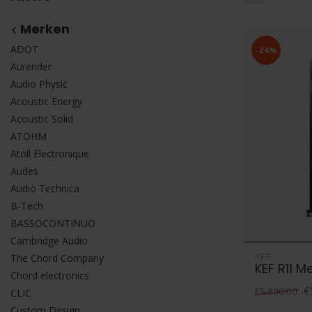
Merken
ADOT
-24%
Aurender
Audio Physic
Acoustic Energy
Acoustic Solid
ATOHM
Atoll Electronique
Audes
Audio Technica
B-Tech
BASSOCONTINUO
Cambridge Audio
KEF
The Chord Company
KEF R11 M
Chord electronics
€
€6.800,00
CLIC
Custom Design