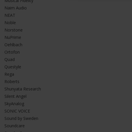
Musical Fidelity
Naim Audio
NEAT
Noble
Norstone
NuPrime
Oehlbach
Ortofon
Quad
Questyle
Rega
Roberts
Shunyata Research
Silent Angel
SkyAnalog
SONIC VOICE
Sound by Sweden
Soundcare