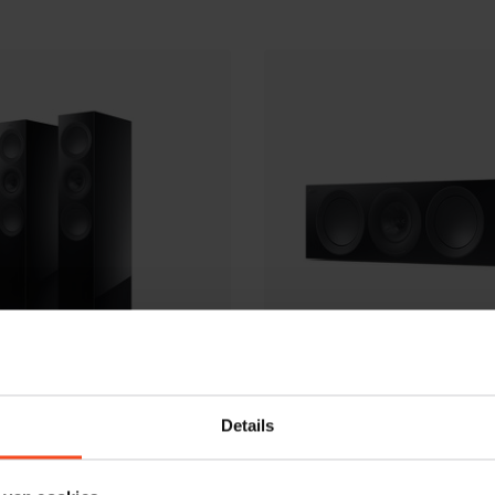
KEF
Details
eta
KEF R6 Meta
€1.900,00
Niet op voorraad
Niet op