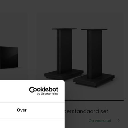
KEF
Over
KEF S3-vloerstandaard set
€799,00
 voorraad
Op voorraad