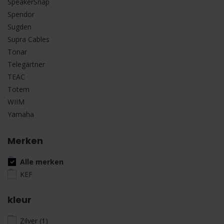
SpeakerSnap
Spendor
Sugden
Supra Cables
Tonar
Telegärtner
TEAC
Totem
WIIM
Yamaha
Merken
Alle merken
KEF
kleur
Zilver
(1)