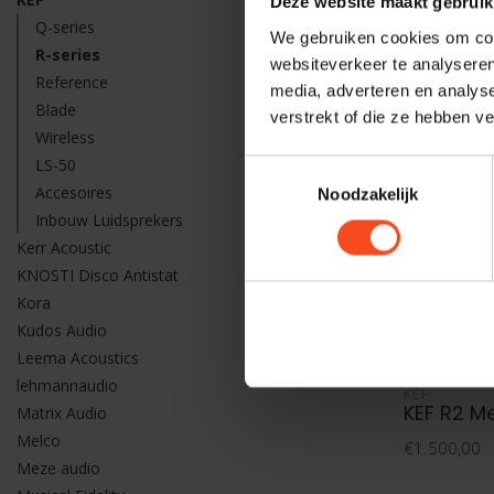
Deze website maakt gebruik
Q-series
We gebruiken cookies om cont
R-series
websiteverkeer te analyseren
Reference
media, adverteren en analys
Blade
verstrekt of die ze hebben v
Wireless
LS-50
Toestemmingsselectie
Accesoires
Noodzakelijk
Inbouw Luidsprekers
Kerr Acoustic
KNOSTI Disco Antistat
Kora
Kudos Audio
Leema Acoustics
lehmannaudio
KEF
KEF R2 M
Matrix Audio
Melco
€1.500,00
Meze audio