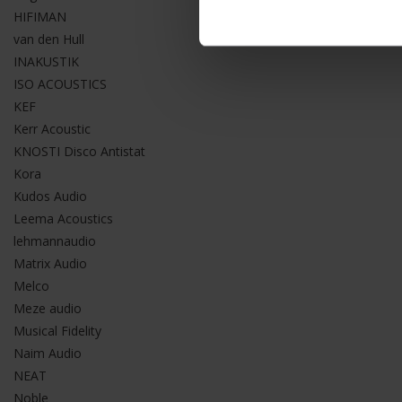
HIFIMAN
van den Hull
INAKUSTIK
ISO ACOUSTICS
KEF
Kerr Acoustic
KNOSTI Disco Antistat
Kora
Kudos Audio
Leema Acoustics
lehmannaudio
Matrix Audio
Melco
Meze audio
Musical Fidelity
Naim Audio
NEAT
Noble