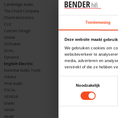
Cambridge Audio
English Elect
The Chord Company
English E
Chord electronics
Toestemming
€669,00
CLIC
Custom Design
Driade
Deze website maakt gebruik
DSPeaker
We gebruiken cookies om cont
DUAL
websiteverkeer te analyseren
Dynavox
media, adverteren en analys
English Electric
verstrekt of die ze hebben v
Essential Audio Tools
Fidelice
Toestemmingsselectie
Final Audio
Noodzakelijk
FOCAL
GENEVA
Grado
HANA
Hegel