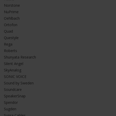
Norstone
NuPrime
Oehlbach
Ortofon
Quad
Questyle
Rega
Roberts
Shunyata Research
Silent Angel
SkyAnalog
SONIC VOICE
Sound by Sweden
Soundcare
SpeakerSnap
Spendor
Sugden
Supra Cables