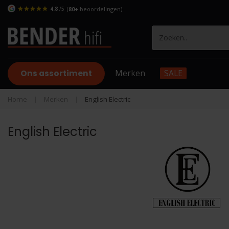
4.8
/5
(
80+
beoordelingen)
Ons assortiment
Merken
SALE
Home
|
Merken
|
English Electric
English Electric