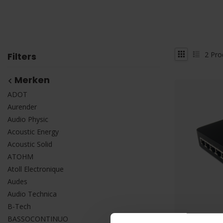
2
Pro
Filters
Merken
ADOT
Aurender
Audio Physic
Acoustic Energy
Acoustic Solid
ATOHM
Atoll Electronique
Audes
Audio Technica
B-Tech
BASSOCONTINUO