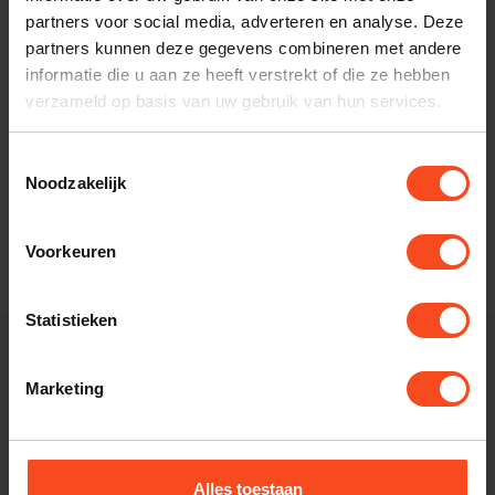
partners voor social media, adverteren en analyse. Deze
partners kunnen deze gegevens combineren met andere
informatie die u aan ze heeft verstrekt of die ze hebben
verzameld op basis van uw gebruik van hun services.
B-Tech
B tech BT77
Toestemmingsselectie
Luidsprekerwandsteunen
Noodzakelijk
Ultragrip Pro set
€61,00
Op voorraad
Voorkeuren
Statistieken
Kom het geluid
Marketing
ervaren in onze
Alles toestaan