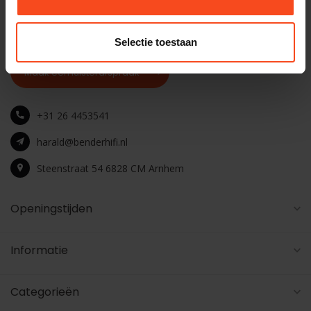
winkel
Selectie toestaan
Maak een luisterafspraak
+31 26 4453541
harald@benderhifi.nl
Steenstraat 54 6828 CM Arnhem
Openingstijden
Informatie
Categorieën