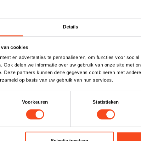
udio
Cambridge Audio
e L/R S
Cambridge L/R X
Details
€1.999,00
Op voorraad
Op 
 van cookies
ent en advertenties te personaliseren, om functies voor social
. Ook delen we informatie over uw gebruik van onze site met on
e. Deze partners kunnen deze gegevens combineren met andere i
erzameld op basis van uw gebruik van hun services.
Voorkeuren
Statistieken
Selectie toestaan