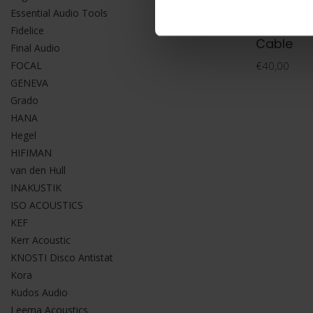
Essential Audio Tools
Cambridge A
Cambridg
Fidelice
Cable
Final Audio
FOCAL
€40,00
GENEVA
Grado
HANA
Hegel
HIFIMAN
van den Hull
INAKUSTIK
ISO ACOUSTICS
KEF
Kerr Acoustic
KNOSTI Disco Antistat
Kora
Kudos Audio
Leema Acoustics