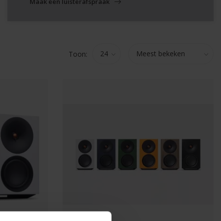
Maak een luisterafspraak
Toon: