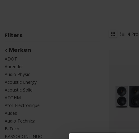
4
Pro
Filters
Merken
ADOT
Aurender
Audio Physic
Acoustic Energy
Acoustic Solid
ATOHM
Atoll Electronique
Audes
Audio Technica
B-Tech
BASSOCONTINUO