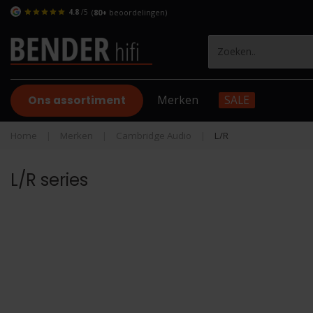
4.8
/5
(
80+
beoordelingen)
Ons assortiment
Merken
SALE
Home
|
Merken
|
Cambridge Audio
|
L/R
L/R series