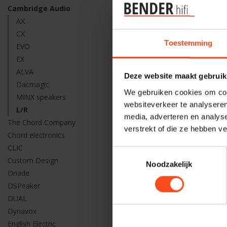
Cambridge Audio
Cambridge A
AX
Cambridg
CX
Toestemming
€499,00
EVO
EX
ALVA
Deze website maakt gebruik
Dacmagic
We gebruiken cookies om cont
MINX speakers
websiteverkeer te analyseren
L/R
media, adverteren en analys
The Chord Company
verstrekt of die ze hebben v
Chord electronics
CLIC
Toestemmingsselectie
Custom Design
Noodzakelijk
Driade
DSPeaker
DUAL
Dynavox
English Electric