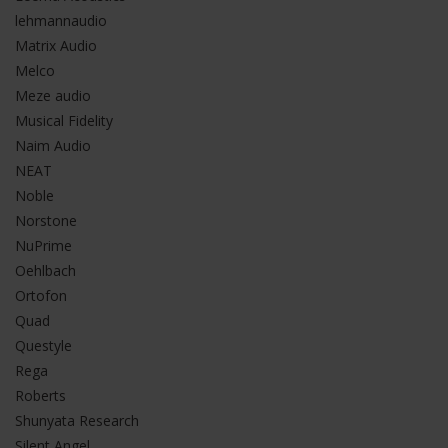
lehmannaudio
Matrix Audio
Melco
Meze audio
Musical Fidelity
Naim Audio
NEAT
Noble
Norstone
NuPrime
Oehlbach
Ortofon
Quad
Questyle
Rega
Roberts
Shunyata Research
Silent Angel