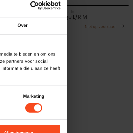
Cambridge Audio
cambridge L/R M
Over
€1.399,00
voorraad
Niet op voorraad
 media te bieden en om ons
ze partners voor social
nformatie die u aan ze heeft
Marketing
Alles toestaan