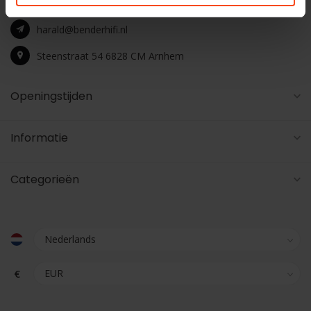
+31 26 4453541
harald@benderhifi.nl
Steenstraat 54 6828 CM Arnhem
Openingstijden
Informatie
Categorieën
€