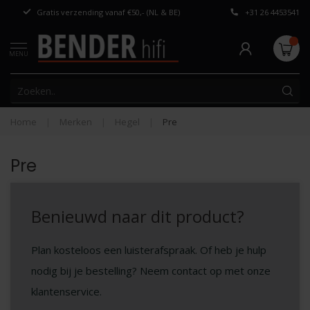
Gratis verzending vanaf €50,- (NL & BE)
+31 26 4453541
Persoonlijk adv
MENU
Home
|
Merken
|
Hegel
|
Pre
Pre
Benieuwd naar dit product?
Plan kosteloos een luisterafspraak. Of heb je hulp
nodig bij je bestelling? Neem contact op met onze
klantenservice.