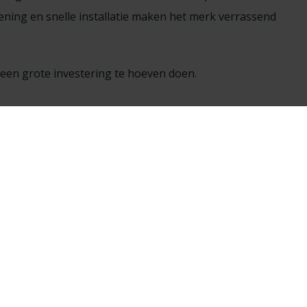
ening en snelle installatie maken het merk verrassend
 een grote investering te hoeven doen.