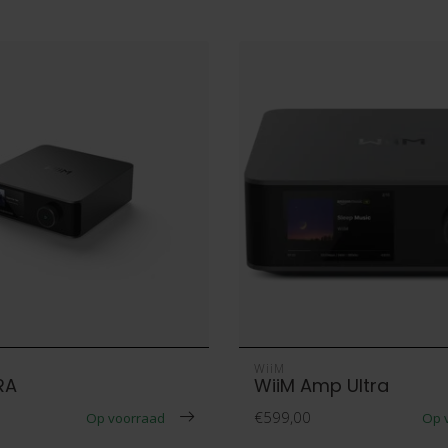
WiiM
RA
WiiM Amp Ultra
€599,00
Op voorraad
Op 