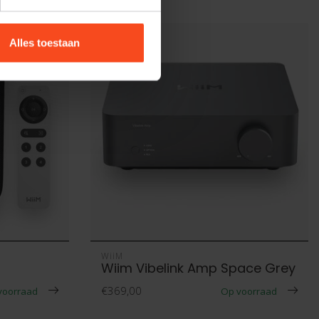
Alles toestaan
WiiM
Wiim Vibelink Amp Space Grey
€369,00
voorraad
Op voorraad