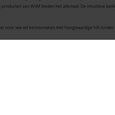
 producten van WiiM bieden het allemaal. De intuïtieve bedi
pper voor wie wil kennismaken met hoogwaardige hifi zonder
en in