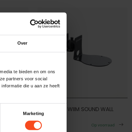
Over
 media te bieden en om ons
ze partners voor social
nformatie die u aan ze heeft
Norstone
Norstone WIIM SOUND WALL
Marketing
MOUNT
voorraad
€29,90
Op voorraad