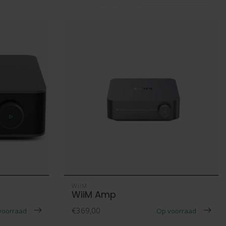
WiiM
WiiM Amp
€369,00
voorraad
Op voorraad