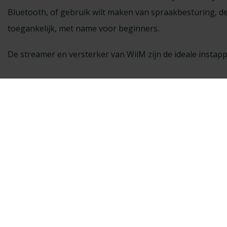
Bluetooth, of gebruik wilt maken van spraakbesturing, de
toegankelijk, met name voor beginners.
De streamer en versterker van WiiM zijn de ideale insta
Kom het geluid ervar
onze winkel
Maak een luisterafspraak