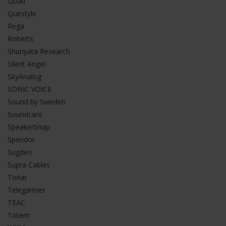
Quad
Questyle
Rega
Roberts
Shunyata Research
Silent Angel
SkyAnalog
SONIC VOICE
Sound by Sweden
Soundcare
SpeakerSnap
Spendor
Sugden
Supra Cables
Tonar
Telegärtner
TEAC
Totem