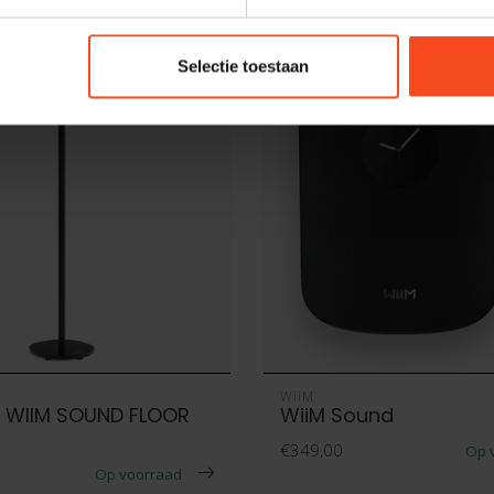
Selectie toestaan
WiiM
 WIIM SOUND FLOOR
WiiM Sound
€349,00
Op 
Op voorraad