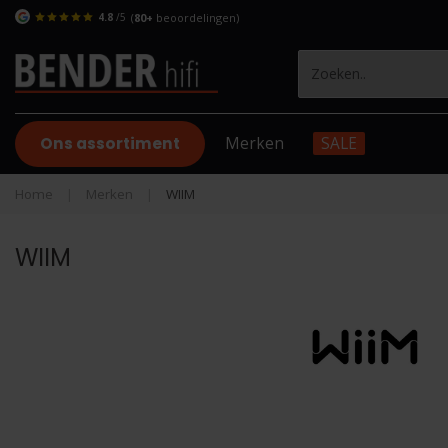
4.8
/5
(
80+
beoordelingen)
Ons assortiment
Merken
SALE
Home
|
Merken
|
WIIM
WIIM