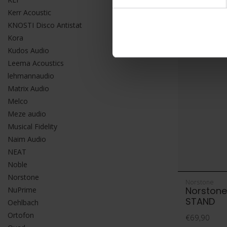
Kerr Acoustic
KNOSTI Disco Antistat
Kora
Kudos Audio
Leema Acoustics
lehmannaudio
Matrix Audio
Melco
Meze audio
Musical Fidelity
Naim Audio
NEAT
Noble
Norstone
Norstone
Norstone
NuPrime
STAND
Oehlbach
Ortofon
€69,90