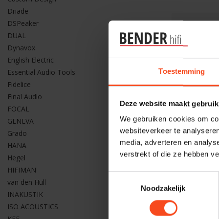
Driade
DSPeaker
DUAL
Dynavox
English Electric
Toestemming
Essential Audio Tools
Fidelice
Final Audio
Deze website maakt gebruik
FOCAL
We gebruiken cookies om cont
GENEVA
websiteverkeer te analyseren
Grado
media, adverteren en analys
HANA
verstrekt of die ze hebben v
Hegel
HIFIMAN
WiiM
Toestemmingsselectie
Wiim Pro 
van den Hull
Noodzakelijk
INAKUSTIK
€249,00
ISO ACOUSTICS
KEF