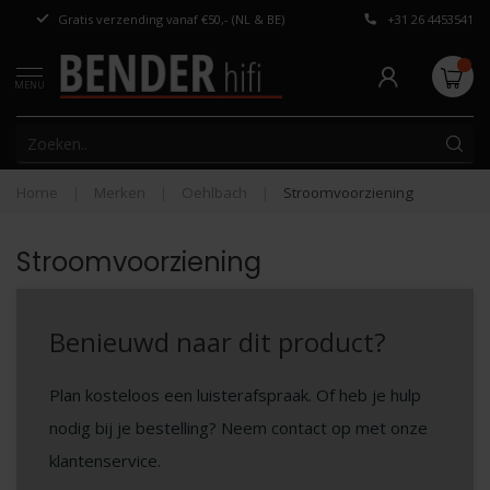
Gratis verzending vanaf €50,- (NL & BE)
+31 26 4453541
Persoonlijk adv
MENU
Home
|
Merken
|
Oehlbach
|
Stroomvoorziening
Stroomvoorziening
Benieuwd naar dit product?
Plan kosteloos een luisterafspraak. Of heb je hulp
nodig bij je bestelling? Neem contact op met onze
klantenservice.