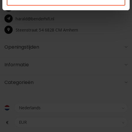
+31 26 4453541
harald@benderhifi.nl
Steenstraat 54 6828 CM Arnhem
Openingstijden
Informatie
Categorieën
€