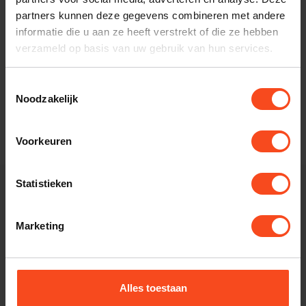
partners kunnen deze gegevens combineren met andere
informatie die u aan ze heeft verstrekt of die ze hebben
verzameld op basis van uw gebruik van hun services.
NEAT
Toestemmingsselectie
NEAT Motive SX2
Noodzakelijk
€1.499,00
€2.650,00
Op voorraad
Voorkeuren
Statistieken
Kom het geluid
Marketing
ervaren in onze
Alles toestaan
winkel