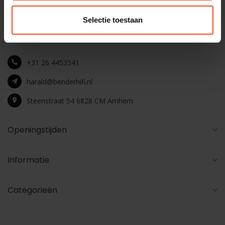
Selectie toestaan
Maak een luisterafspraak
+31 26 4453541
harald@benderhifi.nl
Steenstraat 54 6828 CM Arnhem
Openingstijden
Informatie
Categorieën