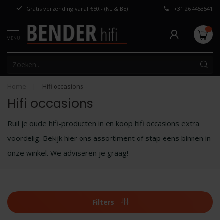
Gratis verzending vanaf €50,- (NL & BE)
+31 26 4453541
Persoonlijk adv
MENU
Home
|
Hifi occasions
Hifi occasions
Ruil je oude hifi-producten in en koop hifi occasions extra
voordelig. Bekijk hier ons assortiment of stap eens binnen in
onze winkel. We adviseren je graag!
Filters