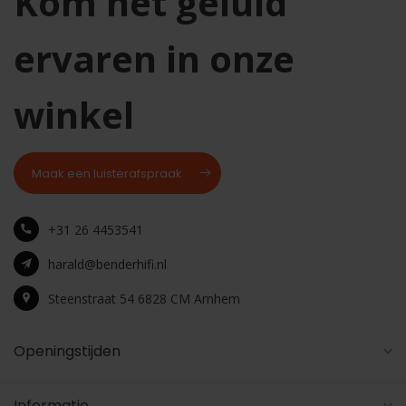
Kom het geluid
ervaren in onze
winkel
Maak een luisterafspraak
+31 26 4453541
harald@benderhifi.nl
Steenstraat 54 6828 CM Arnhem
Openingstijden
Informatie