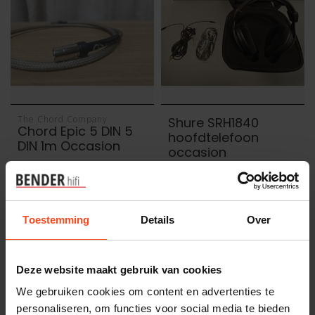
The Chord Company
Shure SRH1840
Chord Epic 5 DIN 5
hoofdtelefoon
DIN 1m Occasion
occasion
€249,00
€299,00
Op voorraad
Op voorraad
Toestemming
Details
Over
Deze website maakt gebruik van cookies
We gebruiken cookies om content en advertenties te
personaliseren, om functies voor social media te bieden