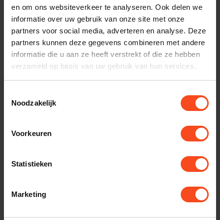
en om ons websiteverkeer te analyseren. Ook delen we
informatie over uw gebruik van onze site met onze
partners voor social media, adverteren en analyse. Deze
Revox Joy S120
Audiolab 6000 CDT
partners kunnen deze gegevens combineren met andere
Demomodel Wit
Cd transport
informatie die u aan ze heeft verstrekt of die ze hebben
occasion (2026)
verzameld op basis van uw gebruik van hun services.
€1.199,00
€349,00
Op voorraad
Op voorraad
Toestemmingsselectie
Noodzakelijk
Voorkeuren
Statistieken
Marketing
ISO ACOUSTICS
Axxess Forte 2 met