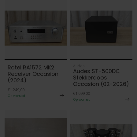
Audes
Rotel RA1572 MK2
Audes ST-500DC
Receiver Occasion
Stekkerdoos
(2024)
Occasion (02-2026)
€1.249,00
€1.099,00
Op voorraad
Op voorraad