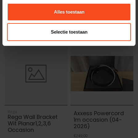
Iso Acoustics Gaia II
Noir voetjes
Carpet Discs
occasion (04-2026)
Alles toestaan
Occasion
€4.799,00
€69,00
Op voorraad
Op voorraad
Selectie toestaan
Rega
Axxess Powercord
Rega Wall Bracket
1m occasion (04-
Wit Planar1,2,3,6
2026)
Occasion
€249,00