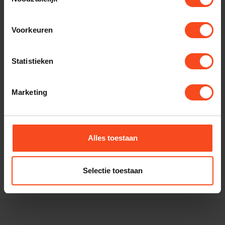
Voorkeuren
Statistieken
Marketing
Norstone
Norstone Arran RCA
Alles toestaan
Sub
€40,00
Niet op voorraad
Selectie toestaan