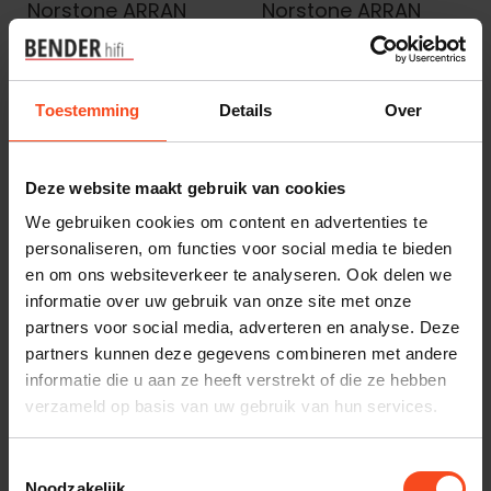
Norstone ARRAN
Norstone ARRAN
power cable
HDMI
€79,00
€33,00
Op voorraad
Op voorraad
Toestemming
Details
Over
Deze website maakt gebruik van cookies
We gebruiken cookies om content en advertenties te
personaliseren, om functies voor social media te bieden
en om ons websiteverkeer te analyseren. Ook delen we
informatie over uw gebruik van onze site met onze
partners voor social media, adverteren en analyse. Deze
partners kunnen deze gegevens combineren met andere
Norstone
Norstone
informatie die u aan ze heeft verstrekt of die ze hebben
Norstone ARRAN
Norstone Arran
verzameld op basis van uw gebruik van hun services.
RCA
Optic
€39,00
€29,00
Toestemmingsselectie
Op voorraad
Niet op voorraad
Noodzakelijk