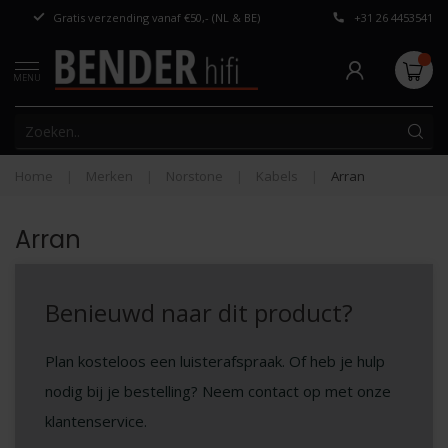
Gratis verzending vanaf €50,- (NL & BE)
+31 26 4453541
Persoonlijk adv
MENU
Home
|
Merken
|
Norstone
|
Kabels
|
Arran
Arran
Benieuwd naar dit product?
Plan kosteloos een luisterafspraak. Of heb je hulp
nodig bij je bestelling? Neem contact op met onze
klantenservice.