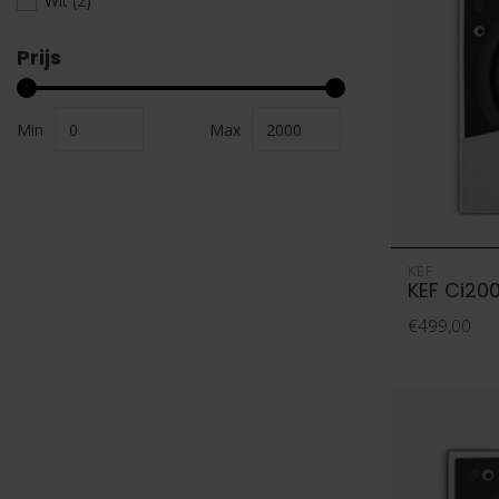
Wit
(2)
Prijs
Min
Max
KEF
KEF Ci20
€499,00