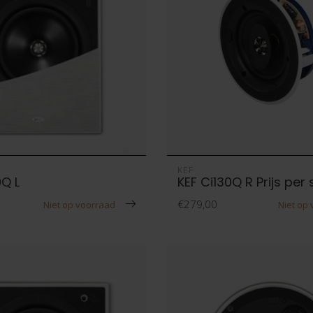
KEF
0Q L
KEF Ci130Q R Prijs per 
€279,00
Niet op voorraad
Niet op