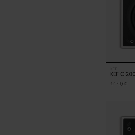
KEF
KEF Ci20
€479,00