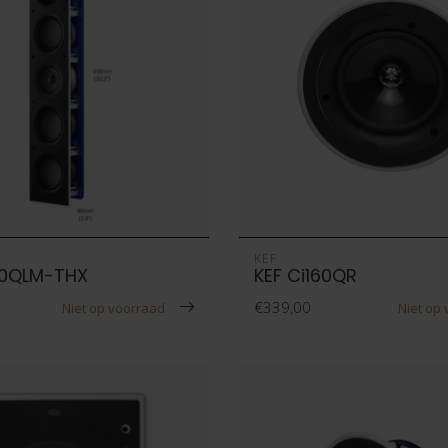
KEF
20QLM-THX
KEF Ci160QR
€339,00
Niet op voorraad
Niet op