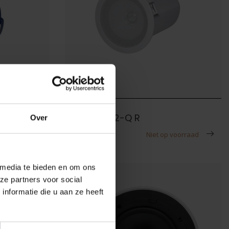
KEF
KEF Ci100.2-Q R
Over
€219,00
 voorraad
Niet op voorraad
 media te bieden en om ons
ze partners voor social
nformatie die u aan ze heeft