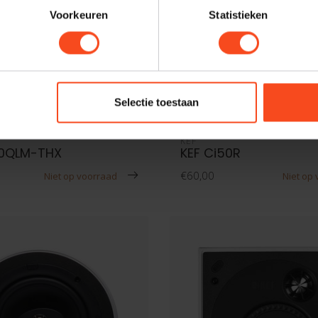
Voorkeuren
Statistieken
Selectie toestaan
KEF
20QLM-THX
KEF Ci50R
€60,00
Niet op voorraad
Niet op