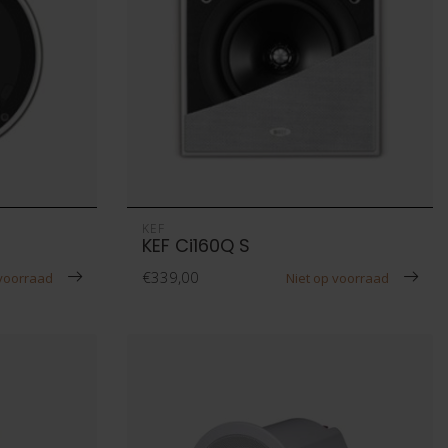
KEF
KEF Ci160Q S
€339,00
 voorraad
Niet op voorraad