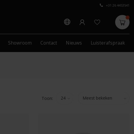
+31 26 4453541
Showroom
Contact
Nieuws
Luisterafspraak
Toon: