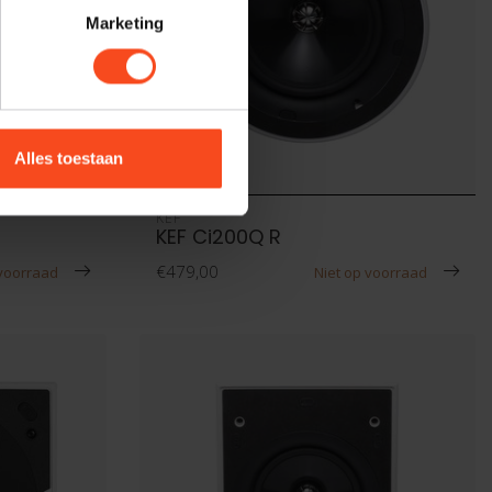
Marketing
Alles toestaan
KEF
KEF Ci200Q R
€479,00
 voorraad
Niet op voorraad