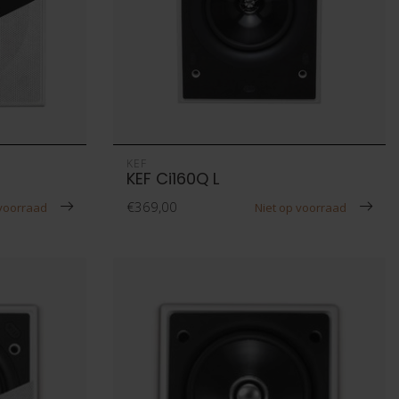
KEF
KEF Ci160Q L
€369,00
 voorraad
Niet op voorraad