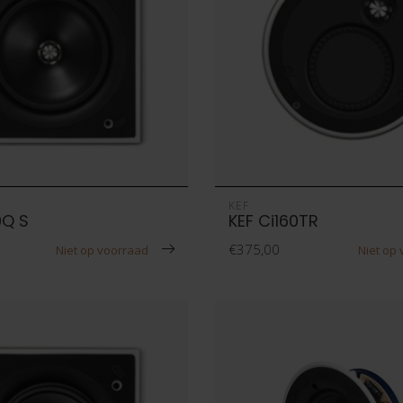
KEF
0Q S
KEF Ci160TR
€375,00
Niet op voorraad
Niet op