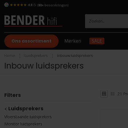
4.8
/5
(
80+
beoordelingen)
Ons assortiment
Merken
SALE
Home
|
Luidsprekers
|
Inbouw luidsprekers
Inbouw luidsprekers
21
Pr
Filters
Luidsprekers
Vloerstaande luidsprekers
Monitor luidsprekers