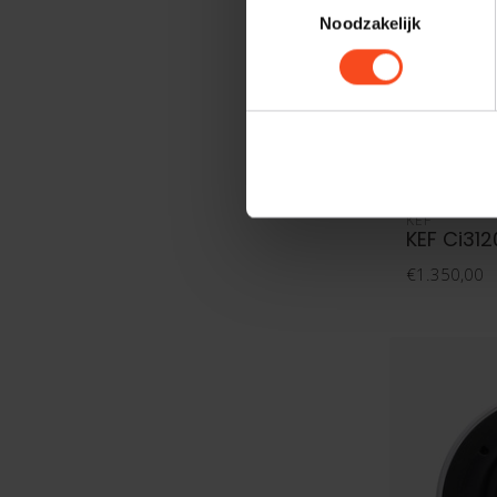
Noodzakelijk
KEF
KEF Ci31
€1.350,00