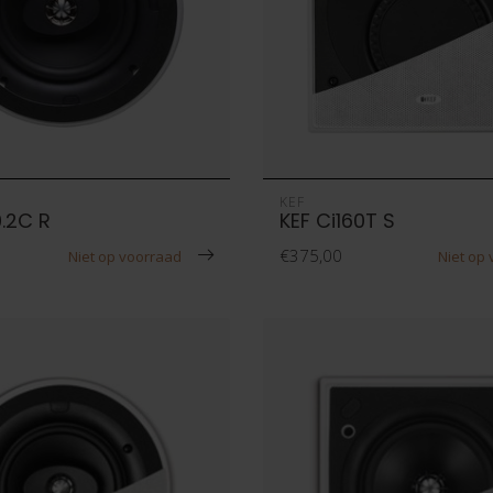
KEF
0.2C R
KEF Ci160T S
€375,00
Niet op voorraad
Niet op