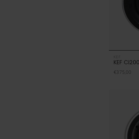
KEF
KEF Ci20
€375,00