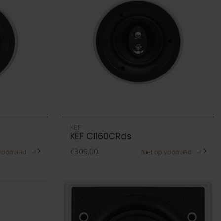
KEF
KEF Ci160CRds
€309,00
 voorraad
Niet op voorraad