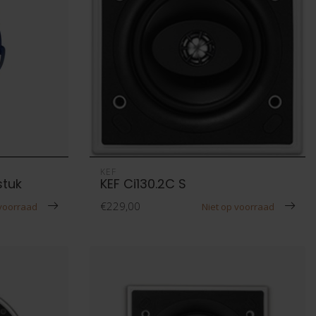
KEF
stuk
KEF Ci130.2C S
€229,00
 voorraad
Niet op voorraad