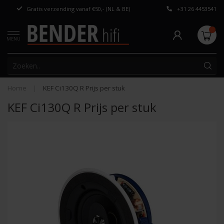
Gratis verzending vanaf €50,- (NL & BE)
+31 26 4453541
Persoonlijk adv
MENU
Home
|
KEF Ci130Q R Prijs per stuk
KEF Ci130Q R Prijs per stuk