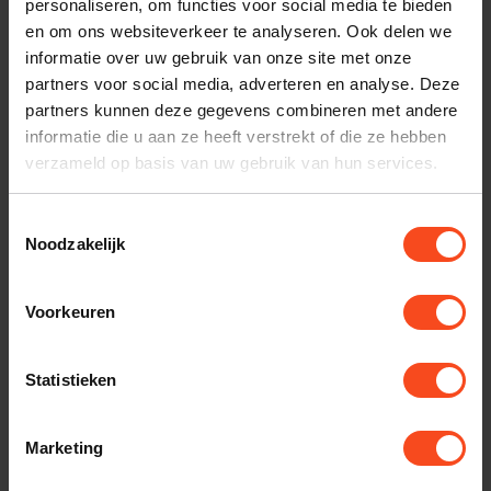
personaliseren, om functies voor social media te bieden
en om ons websiteverkeer te analyseren. Ook delen we
Maak een luisterafspraak
informatie over uw gebruik van onze site met onze
partners voor social media, adverteren en analyse. Deze
partners kunnen deze gegevens combineren met andere
Productomschrijving
informatie die u aan ze heeft verstrekt of die ze hebben
verzameld op basis van uw gebruik van hun services.
Reviews
Toestemmingsselectie
Noodzakelijk
Gerelateerde producten
Voorkeuren
TypeError: Failed to fetch
https://www.benderhifi.nl/merken/kef/inbouw-luidsprekers/
Statistieken
Marketing
Recent bekeken