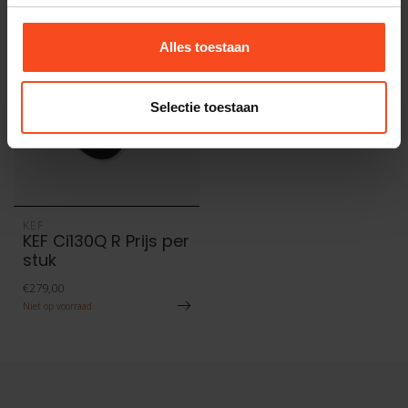
Alles toestaan
Selectie toestaan
KEF
KEF Ci130Q R Prijs per
stuk
€279,00
Niet op voorraad