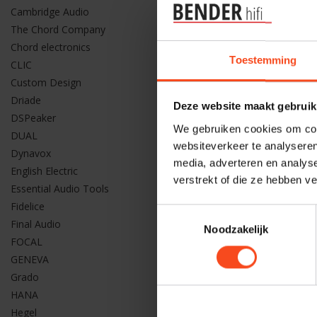
Cambridge Audio
NuPrime
The Chord Company
Nuprime 
Chord electronics
high-res
Toestemming
CLIC
headpho
Custom Design
€9
€149,00
Driade
Deze website maakt gebruik
DSPeaker
We gebruiken cookies om cont
DUAL
websiteverkeer te analyseren
Dynavox
media, adverteren en analys
English Electric
verstrekt of die ze hebben v
Essential Audio Tools
Fidelice
Toestemmingsselectie
Final Audio
Noodzakelijk
FOCAL
GENEVA
Grado
HANA
Hegel