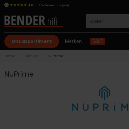
4.8
/5
(
80+
beoordelingen)
Ons assortiment
Merken
SALE
Home
|
Merken
|
NuPrime
NuPrime