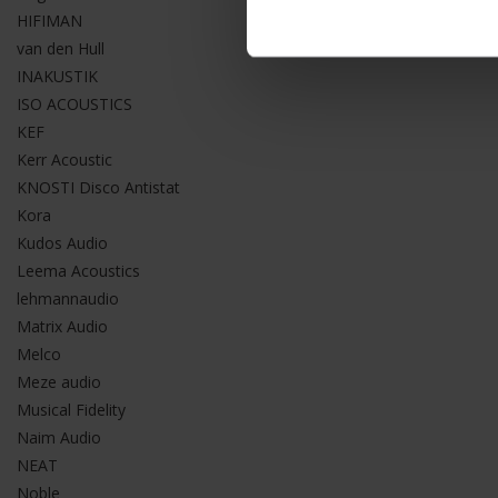
HIFIMAN
van den Hull
INAKUSTIK
ISO ACOUSTICS
KEF
Kerr Acoustic
KNOSTI Disco Antistat
Kora
Kudos Audio
Leema Acoustics
lehmannaudio
Matrix Audio
Melco
Meze audio
Musical Fidelity
Naim Audio
NEAT
Noble