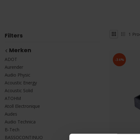
1
Pro
Filters
Merken
ADOT
-34%
Aurender
Audio Physic
Acoustic Energy
Acoustic Solid
ATOHM
Atoll Electronique
Audes
Audio Technica
B-Tech
BASSOCONTINUO