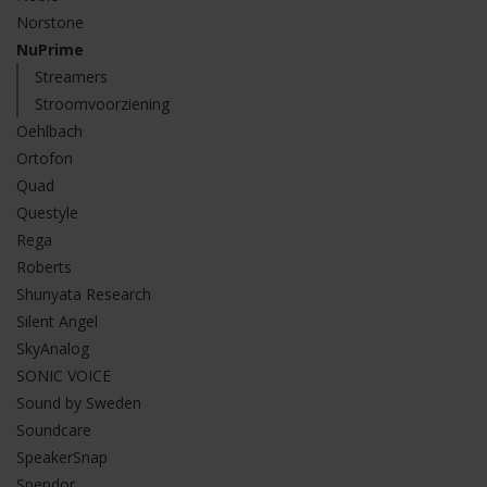
Norstone
NuPrime
Streamers
Stroomvoorziening
Oehlbach
Ortofon
Quad
Questyle
Rega
Roberts
Shunyata Research
Silent Angel
SkyAnalog
SONIC VOICE
Sound by Sweden
Soundcare
SpeakerSnap
Spendor