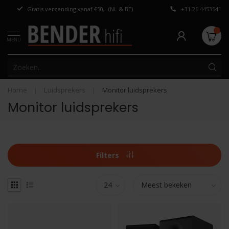
Gratis verzending vanaf €50,- (NL & BE)
+31 26 4453541
Persoonlijk adv
MENU
Home
|
Luidsprekers
|
Monitor luidsprekers
Monitor luidsprekers
Filters