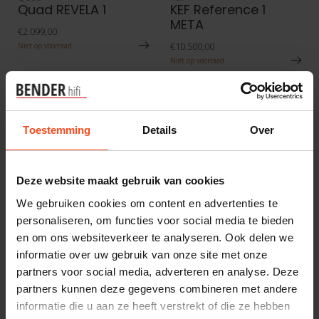
Quad REVELA 1
KEF Reference 1
META
€2.099,00
€10.500,00
Niet op voorraad
Niet op voorraad
Toestemming
Details
Over
Deze website maakt gebruik van cookies
We gebruiken cookies om content en advertenties te
personaliseren, om functies voor social media te bieden
en om ons websiteverkeer te analyseren. Ook delen we
ATOHM
kerr acoustic
informatie over uw gebruik van onze site met onze
ATOHM GT1-HD
kerr K400
partners voor social media, adverteren en analyse. Deze
€2.699,00
€5.495,00
partners kunnen deze gegevens combineren met andere
Op voorraad
Niet op voorraad
informatie die u aan ze heeft verstrekt of die ze hebben