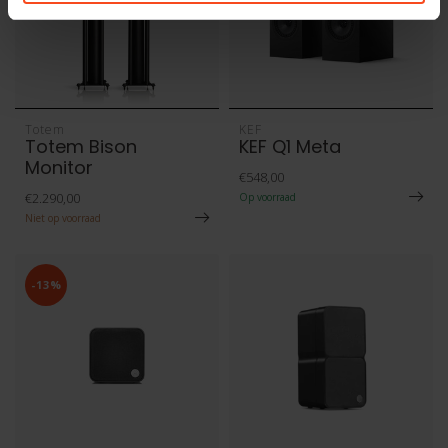
Totem
KEF
Totem Bison
KEF Q1 Meta
Monitor
€548,00
€2.290,00
Op voorraad
Niet op voorraad
-13%