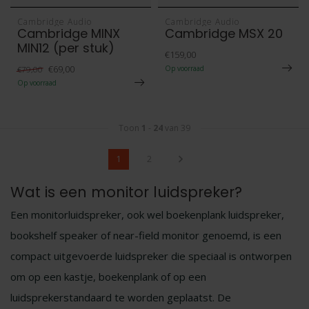
Cambridge Audio
Cambridge Audio
Cambridge MINX
Cambridge MSX 20
MIN12 (per stuk)
€159,00
€69,00
€79,00
Op voorraad
Op voorraad
Toon
1
-
24
van 39
1
2
Wat is een monitor luidspreker?
Een monitorluidspreker, ook wel boekenplank luidspreker,
bookshelf speaker of near-field monitor genoemd, is een
compact uitgevoerde luidspreker die speciaal is ontworpen
om op een kastje, boekenplank of op een
luidsprekerstandaard te worden geplaatst. De