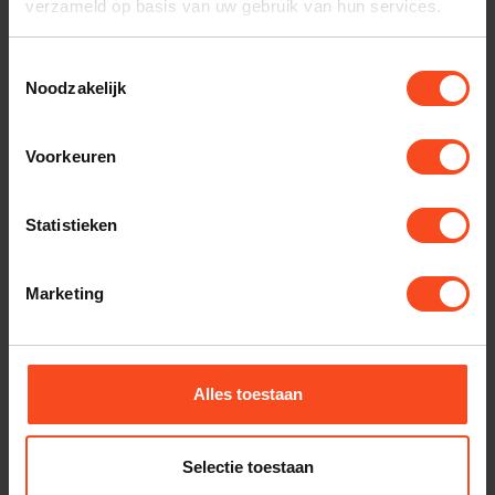
verzameld op basis van uw gebruik van hun services.
Toestemmingsselectie
Noodzakelijk
Voorkeuren
Statistieken
Totem
Driade
Totem LOON
Driade Premium
Model 9
Marketing
€1.390,00
€4.499,00
Niet op voorraad
Niet op voorraad
Alles toestaan
Selectie toestaan