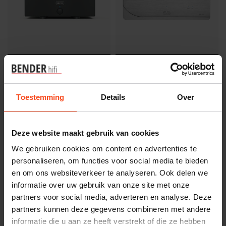
Hegel
Atoll Electronique
Hegel H20
Atoll AM400
€5.995,00
€4.700,00
Toestemming
Details
Over
Niet op voorraad
Niet op voorraad
Deze website maakt gebruik van cookies
We gebruiken cookies om content en advertenties te
personaliseren, om functies voor social media te bieden
en om ons websiteverkeer te analyseren. Ook delen we
informatie over uw gebruik van onze site met onze
partners voor social media, adverteren en analyse. Deze
partners kunnen deze gegevens combineren met andere
informatie die u aan ze heeft verstrekt of die ze hebben