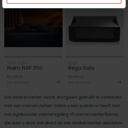
Naim Audio
Rega
Naim NAP 350
Rega Solis
€6.999,00
€8.999,00
Niet op voorraad
Niet op voorraad
Een eindversterker wordt doorgaans gebruikt in combinatie
met een voorversterker. Indien u een audiobron heeft met
een ingebouwde volumeregeling of voorversterkerfunctie,
dan kunt u deze ook direct op een eindversterker aansluiten.