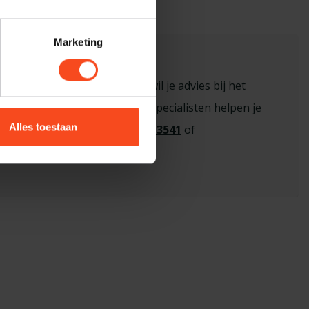
Marketing
sioneel advies nodig?
n vraag over een product of wil je advies bij het
 de juiste keuze? Onze hi-fi specialisten helpen je
Alles toestaan
eem contact op via
+31 26 445 3541
of
benderhifi.nl