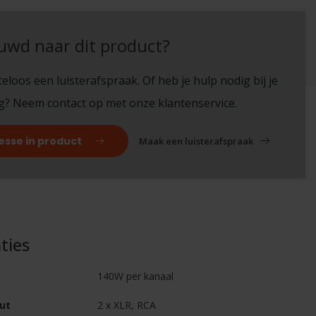
uwd naar dit product?
eloos een luisterafspraak. Of heb je hulp nodig bij je
ng? Neem contact op met onze klantenservice.
esse in product
Maak een luisterafspraak
ties
140W per kanaal
ut
2 x XLR, RCA