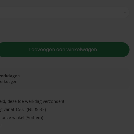
Toevoegen aan winkelwagen
 werkdagen
 werkdagen
eld, dezelfde werkdag verzonden!
ng vanaf €50,- (NL & BE)
in onze winkel (Arnhem)
!