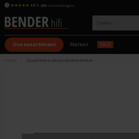
4.8
/5
(
80+
beoordelingen)
Ons assortiment
Merken
SALE
Home
|
Quad Artera stereo eindversterker