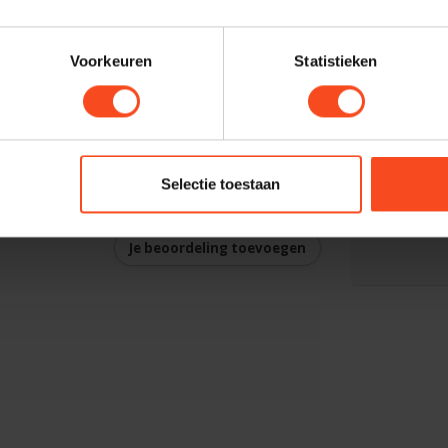
 (A weighted, ref. 140W)
LR, RCA
Voorkeuren
Statistieken
ker A+B
Profes
W
x 158 x 338mm
Heb je ee
maken van
Selectie toestaan
graag. N
harald@
Je beoordeling toevoegen