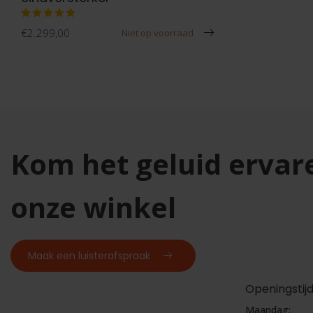
€2.299,00
Niet op voorraad
Kom het geluid ervar
onze winkel
Maak een luisterafspraak
Openingstij
Maandag: