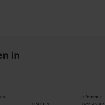
en in
den
Informatie
GESLOTEN
Over BENDER h