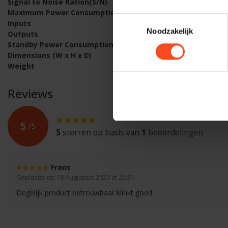
Signal to Noise Ration(S/N)
115dB
Maximum Power Consumption
750W
Toestemmingsselectie
Inputs
2 x X
Noodzakelijk
Outputs
Spea
Standby Power Consumption
<0.5
Dimensions (W x H x D)
320 
Weight
15kg
Reviews
5
/
5
5
sterren op basis van
1
beoordelingen
Frans
Geplaatst op 18 Augustus 2020 at 22:31
Degelijk product betrouwbaar klinkt goed