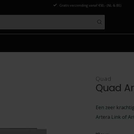
Gratis verzending vanaf €50,- (NL & BE)
Quad
Quad Art
Een zeer krachti
Artera Link of Ar