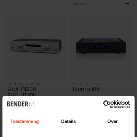
Op voorraad
Atoll Electronique
Leema Acoustics
Atoll IN200
leema i85
EVOLUTION
€1.999,00
€1.850,00
Op voorraad
Op voorraad
Toestemming
Details
Over
-20%