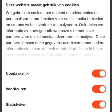
Deze website maakt gebruik van cookies
We gebruiken cookies om content en advertenties te
personaliseren, om functies voor social media te bieden
en om ons websiteverkeer te analyseren. Ook delen we
informatie over uw gebruik van onze site met onze
partners voor social media, adverteren en analyse. Deze
partners kunnen deze gegevens combineren met andere
Cambridge Audio
Yamaha
Cambridge AXA35
Yamaha A-S701
informatie die u aan ze heeft verstrekt of die ze hebben
verzameld op basis van uw gebruik van hun services.
€429,00
€699,00
€879,00
Op voorraad
Op voorraad
Toestemmingsselectie
Noodzakelijk
Voorkeuren
Statistieken