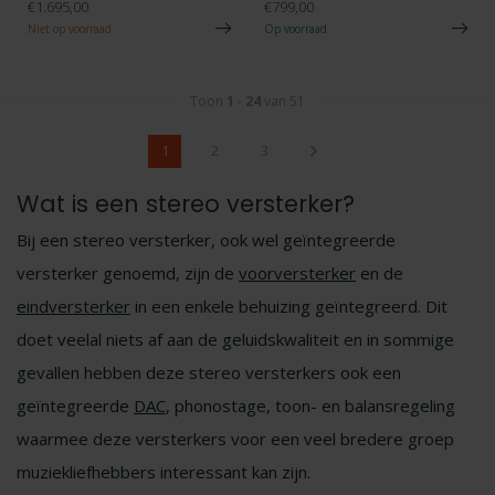
€1.695,00
€799,00
Niet op voorraad
Op voorraad
Toon
1
-
24
van 51
1
2
3
Wat is een stereo versterker?
Bij een stereo versterker, ook wel geïntegreerde
versterker genoemd, zijn de
voorversterker
en de
eindversterker
in een enkele behuizing geïntegreerd. Dit
doet veelal niets af aan de geluidskwaliteit en in sommige
gevallen hebben deze stereo versterkers ook een
geïntegreerde
DAC
, phonostage, toon- en balansregeling
waarmee deze versterkers voor een veel bredere groep
muziekliefhebbers interessant kan zijn.