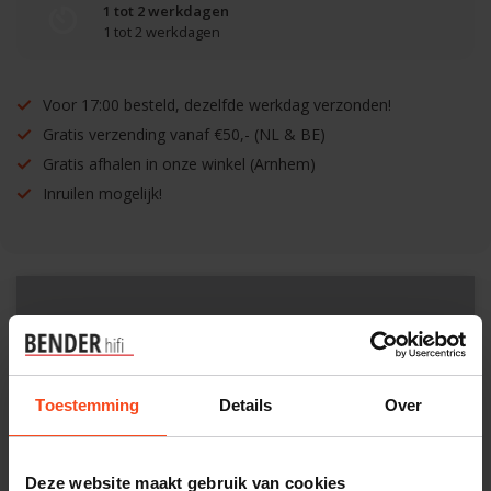
1 tot 2 werkdagen
1 tot 2 werkdagen
Voor 17:00 besteld, dezelfde werkdag verzonden!
Gratis verzending vanaf €50,- (NL & BE)
Gratis afhalen in onze winkel (Arnhem)
Inruilen mogelijk!
Benieuwd naar dit product?
Plan kosteloos een luisterafspraak. Of heb je hulp
Toestemming
Details
Over
nodig bij je bestelling? Neem contact op met onze
klantenservice.
Deze website maakt gebruik van cookies