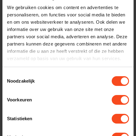
Interesse in product
We gebruiken cookies om content en advertenties te
Maak een luisterafspraak
personaliseren, om functies voor social media te bieden
en om ons websiteverkeer te analyseren. Ook delen we
informatie over uw gebruik van onze site met onze
partners voor social media, adverteren en analyse. Deze
Productomschrijving
partners kunnen deze gegevens combineren met andere
informatie die u aan ze heeft verstrekt of die ze hebben
verzameld op basis van uw gebruik van hun services.
Reviews
Toestemmingsselectie
Specificaties
Noodzakelijk
Voorkeuren
Gerelateerde producten
REGA
Statistieken
Rega IO
€599,00
Op voorraad