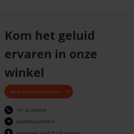
Kom het geluid
ervaren in onze
winkel
Maak een luisterafspraak
+31 26 4453541
harald@benderhifi.nl
Steenstraat 54 6828 CM Arnhem