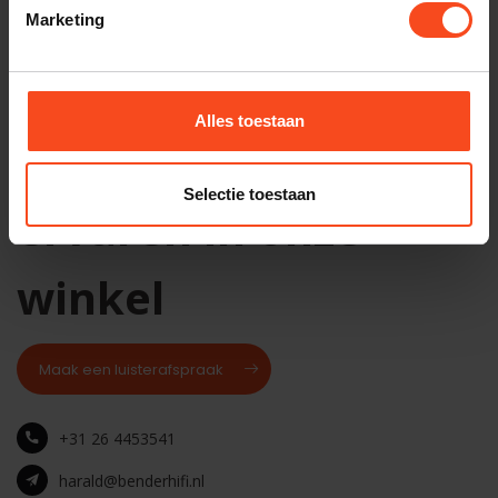
Niet op voorraad
Marketing
Alles toestaan
Kom het geluid
Selectie toestaan
ervaren in onze
winkel
Maak een luisterafspraak
+31 26 4453541
harald@benderhifi.nl