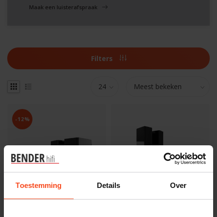
Maak een luisterafspraak
Filters
-12%
Toestemming
Details
Over
Acoustic Energy
Acoustic Energy