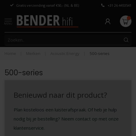
Gratis verzending vanaf €50,- (NL & BE)
+31 26 4453541
Persoonlijk adv
MENU
Home
|
Merken
|
Acoustic Energy
|
500-series
500-series
Benieuwd naar dit product?
Plan kosteloos een luisterafspraak. Of heb je hulp
nodig bij je bestelling? Neem contact op met onze
klantenservice.