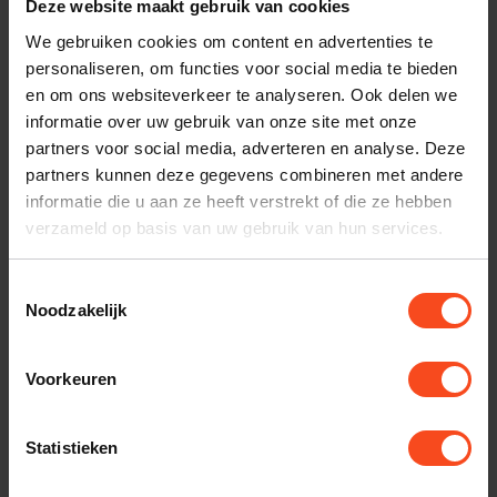
Deze website maakt gebruik van cookies
Acoustic Energy
Acoustic Energy
AE500
AE509
We gebruiken cookies om content en advertenties te
€1.049,00
personaliseren, om functies voor social media te bieden
€1.198,00
€2.798,00
Op voorraad
en om ons websiteverkeer te analyseren. Ook delen we
Niet op voorraad
informatie over uw gebruik van onze site met onze
partners voor social media, adverteren en analyse. Deze
partners kunnen deze gegevens combineren met andere
informatie die u aan ze heeft verstrekt of die ze hebben
verzameld op basis van uw gebruik van hun services.
Toestemmingsselectie
Noodzakelijk
Voorkeuren
Acoustic Energy
Acoustic Energy
AE520
Statistieken
€3.990,00