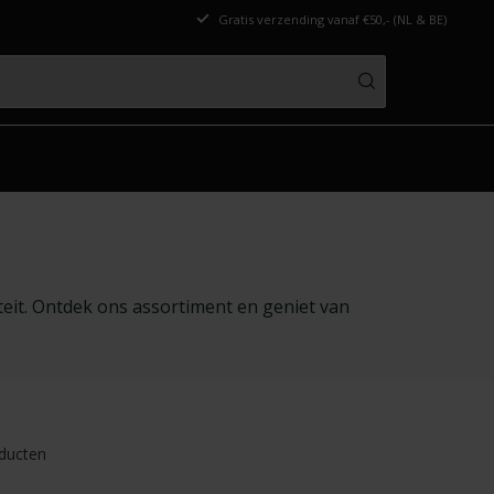
Gratis verzending vanaf €50,- (NL & BE)
eit. Ontdek ons assortiment en geniet van
ducten