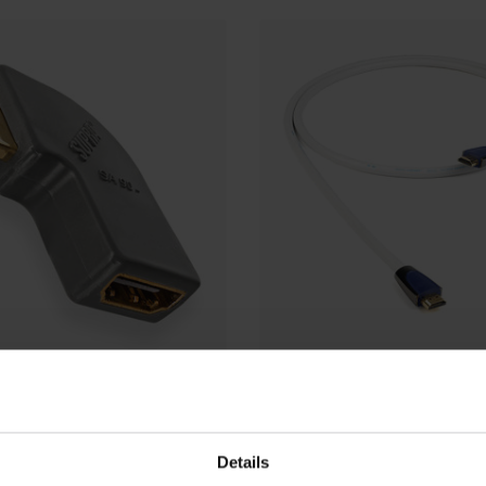
s
The Chord Company
MI F-M SA90+
Chord Clearway HDMI
€149,00
Op 
Op voorraad
Details