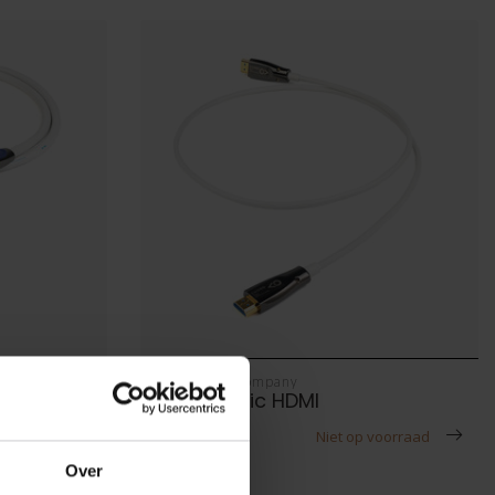
The Chord Company
Chord epic HDMI
€600,00
voorraad
Niet op voorraad
Over