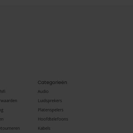
Categorieën
ifi
Audio
rwaarden
Luidsprekers
ng
Platenspelers
en
Hoofdtelefoons
etourneren
Kabels