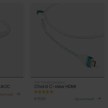
The Chord Company
I AOC
Chord C-view HDMI
 voorraad
€79,00
Op voorraad