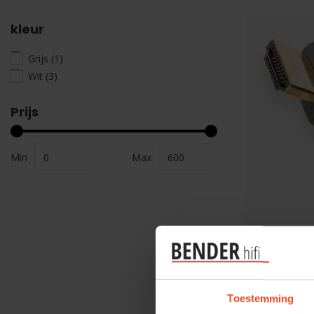
kleur
Grijs
(1)
Wit
(3)
Prijs
Min
Max
Supra Cable
Supra HD
ADAPTER
€19,95
Toestemming