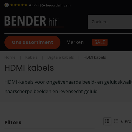
4.8
/5
(
80+
beoordelingen)
Ons assortiment
Merken
SALE
Home
|
Kabels
|
Digitale kabels
|
HDMI kabels
HDMI kabels
HDMI-kabels voor ongeëvenaarde beeld- en geluidskwalit
haarscherpe beelden en levensecht geluid.
6
Pro
Filters