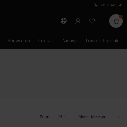
+31 26 4453541
Showroom
Contact
Nieuws
Luisterafspraak
Toon: