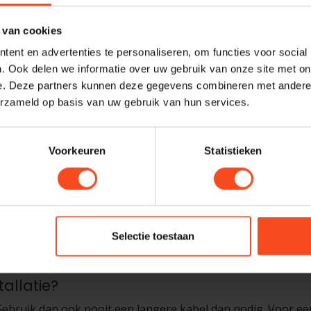
 van cookies
ent en advertenties te personaliseren, om functies voor social
d, maar dat wil niet zeggen dat alle kabels gelijkwaardig zi
. Ook delen we informatie over uw gebruik van onze site met on
e dikte van de afscherming en de precisie van de connectoren.
e. Deze partners kunnen deze gegevens combineren met andere i
erzameld op basis van uw gebruik van hun services.
s bij hoge bandbreedtes zoals 4K met hoge beeldsnelheid of 
ar verschil.
Voorkeuren
Statistieken
ndaard maken het mogelijk om audio via dezelfde HDMI kabe
de meeste gevallen prima. Voor eARC (dat hogere audiokwa
ed HDMI with Ethernet of Ultra High Speed HDMI. De modellen
Selectie toestaan
? We helpen je graag verder.
allatie?
. Gebruik dan ook nooit een langere kabel dan nodig. Voor e