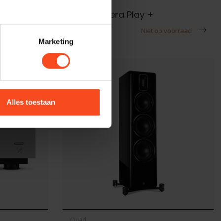
Quad
Quad Artera Play +
€1.899,00
voorraad
Niet op voorraad
Marketing
Alles toestaan
Quad