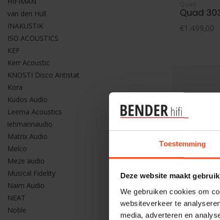
HIFIMAN
Quad
Quad 30
van den Hull
INAKUSTIK
€1.499,00
ISO ACOUSTICS
KEF
Kerr Acoustic
KNOSTI Disco Antistat
Kora
Kudos Audio
Leema Acoustics
lehmannaudio
Matrix Audio
Toestemming
Melco
Meze audio
Musical Fidelity
Deze website maakt gebruik
Naim Audio
We gebruiken cookies om cont
NEAT
websiteverkeer te analyseren
Noble
media, adverteren en analys