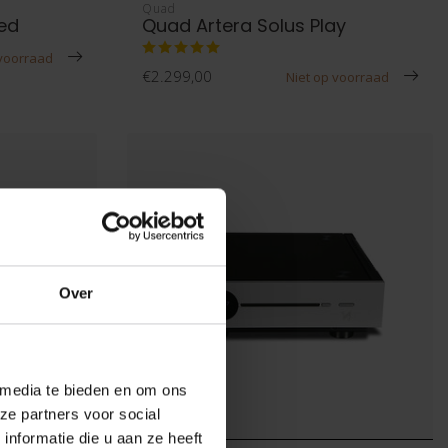
Quad
ted
Quad Artera Solus Play
 voorraad
€2.299,00
Niet op voorraad
Over
 media te bieden en om ons
ze partners voor social
nformatie die u aan ze heeft