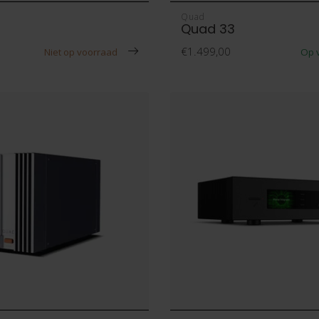
Quad
Quad 33
€1.499,00
Niet op voorraad
Op 