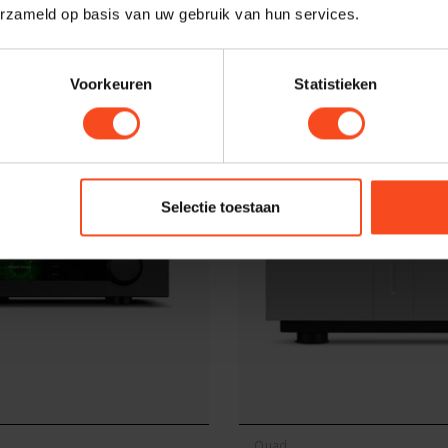
Quad
erzameld op basis van uw gebruik van hun services.
a 2 Play
Quad Platina CDT
€1.699,00
Op voorraad
Op 
Voorkeuren
Statistieken
Selectie toestaan
Quad