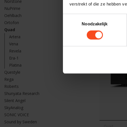
Norstone
Quad
verstrekt of die ze hebben v
Quad Ven
NuPrime
Oehlbach
€1.099,00
Toestemmingsselectie
Ortofon
Noodzakelijk
Quad
Artera
Vena
Revela
Era-1
Platina
Questyle
Rega
Roberts
Shunyata Research
Silent Angel
SkyAnalog
SONIC VOICE
Sound by Sweden
Quad