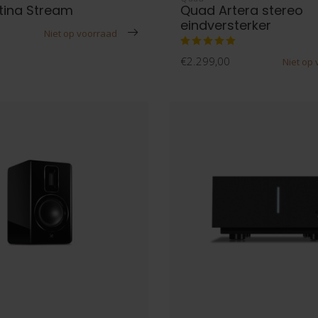
tina Stream
Quad Artera stereo
eindversterker
Niet op voorraad
€2.299,00
Niet op