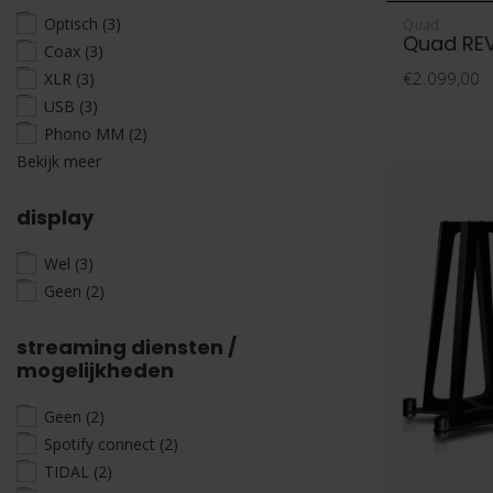
Optisch
(3)
Quad
Quad REV
Coax
(3)
€2.099,00
XLR
(3)
USB
(3)
Phono MM
(2)
Bekijk meer
display
Wel
(3)
Geen
(2)
streaming diensten /
mogelijkheden
Geen
(2)
Spotify connect
(2)
TIDAL
(2)