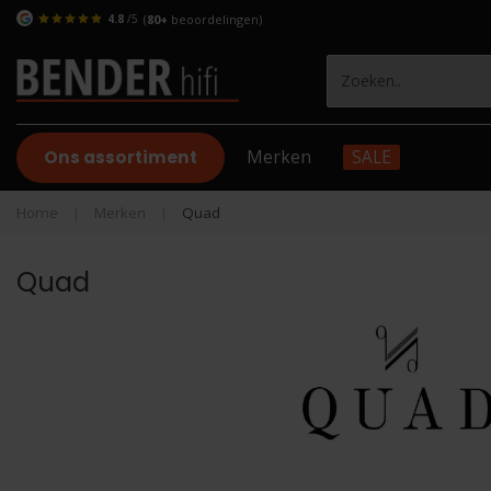
4.8
/5
(
80+
beoordelingen)
Ons assortiment
Merken
SALE
Home
|
Merken
|
Quad
Quad