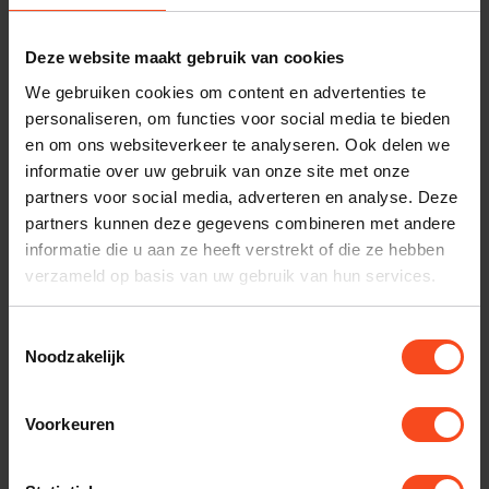
Plan kosteloos een luisterafspraak. Of heb je hulp
nodig bij je bestelling? Neem contact op met onze
Deze website maakt gebruik van cookies
klantenservice.
We gebruiken cookies om content en advertenties te
personaliseren, om functies voor social media te bieden
en om ons websiteverkeer te analyseren. Ook delen we
Interesse in product
informatie over uw gebruik van onze site met onze
Maak een luisterafspraak
partners voor social media, adverteren en analyse. Deze
partners kunnen deze gegevens combineren met andere
informatie die u aan ze heeft verstrekt of die ze hebben
verzameld op basis van uw gebruik van hun services.
Productomschrijving
Toestemmingsselectie
Reviews
Noodzakelijk
Specificaties
Voorkeuren