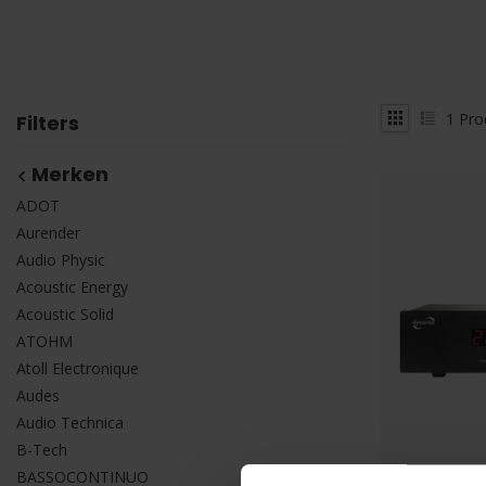
1
Pro
Filters
Merken
ADOT
Aurender
Audio Physic
Acoustic Energy
Acoustic Solid
ATOHM
Atoll Electronique
Audes
Audio Technica
B-Tech
BASSOCONTINUO