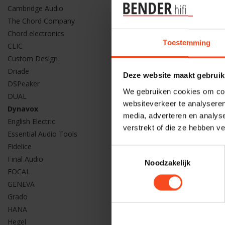
Cambridge Audio
Dynavox
The Chord Company
Dynavox
Chord electronics
Toestemming
CLIC
€199,00
Custom Design
Driade
Deze website maakt gebruik
DSPeaker
We gebruiken cookies om cont
DUAL
websiteverkeer te analyseren
Dynavox
media, adverteren en analys
English Electric
verstrekt of die ze hebben v
Essential Audio Tools
Fidelice
Toestemmingsselectie
Final Audio
Noodzakelijk
FOCAL
GENEVA
Grado
HANA
Hegel