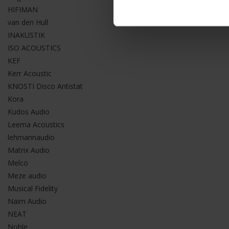
HIFIMAN
van den Hull
INAKUSTIK
ISO ACOUSTICS
KEF
Kerr Acoustic
KNOSTI Disco Antistat
Kora
Kudos Audio
Leema Acoustics
lehmannaudio
Matrix Audio
Melco
Meze audio
Musical Fidelity
Naim Audio
NEAT
Noble