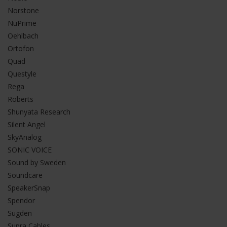
Norstone
NuPrime
Oehlbach
Ortofon
Quad
Questyle
Rega
Roberts
Shunyata Research
Silent Angel
SkyAnalog
SONIC VOICE
Sound by Sweden
Soundcare
SpeakerSnap
Spendor
Sugden
Supra Cables