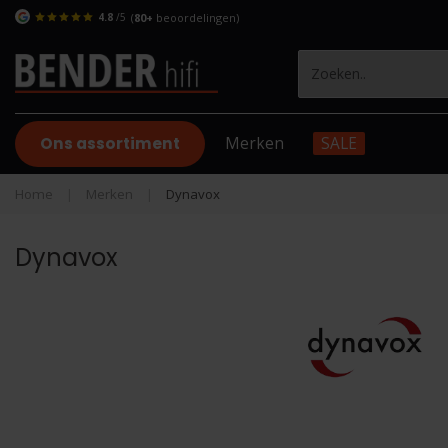
4.8
/5
(
80+
beoordelingen)
Ons assortiment
Merken
SALE
Home
|
Merken
|
Dynavox
Dynavox