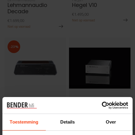
Lehmannaudio
Hegel V10
Decade
€1.495,00
€1.699,00
Niet op voorraad
Niet op voorraad
-23%
Fidelice
Lehmannaudio
Fidelice Precision
Lehmannaudio Black
Phono Pre-Amplifier
Cube II
Toestemming
Details
Over
€995,00
€749,00
€1.299,00
Op voorraad
Op voorraad