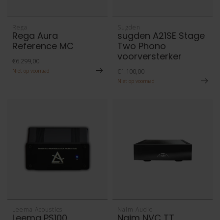
Rega
Sugden
Rega Aura
sugden A21SE Stage
Reference MC
Two Phono
voorversterker
€6.299,00
€1.100,00
Niet op voorraad
Niet op voorraad
Leema Acoustics
Naim Audio
Leema PS100
Naim NVC TT