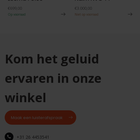
€699,00
€3.000,00
Op voorraad
Niet op voorraad
Kom het geluid
ervaren in onze
winkel
Maak een luisterafspraak
+31 26 4453541