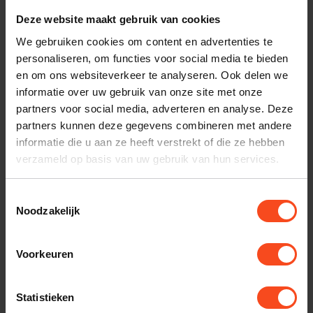
Deze website maakt gebruik van cookies
We gebruiken cookies om content en advertenties te
personaliseren, om functies voor social media te bieden
en om ons websiteverkeer te analyseren. Ook delen we
informatie over uw gebruik van onze site met onze
partners voor social media, adverteren en analyse. Deze
partners kunnen deze gegevens combineren met andere
informatie die u aan ze heeft verstrekt of die ze hebben
verzameld op basis van uw gebruik van hun services.
Lehmannaudio
Sugden
lehmannaudio black
A21 Signature phono
Toestemmingsselectie
cube statement
module
Noodzakelijk
€399,00
€300,00
Op voorraad
Niet op voorraad
Voorkeuren
Statistieken