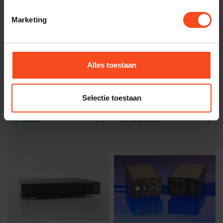
Marketing
Alles toestaan
Atoll Electronique
Lehmannaudio
Atoll P100 MM/MC
Lehmannaudio Black
Phono board
Cube SE II
Selectie toestaan
€150,00
€999,00
Op voorraad
Niet op voorraad