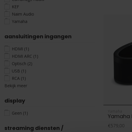
KEF
Naim Audio
Yamaha
aansluitingen ingangen
HDMI
(1)
HDMI ARC
(1)
Optisch
(2)
USB
(1)
RCA
(1)
Bekijk meer
display
Yamaha
Geen
(1)
Yamaha 
€579,00
streaming diensten /