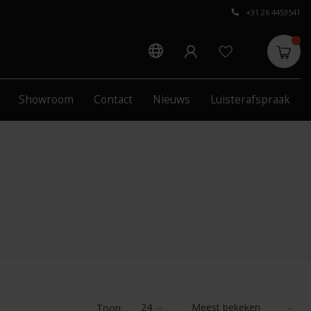
+31 26 4453541
Showroom
Contact
Nieuws
Luisterafspraak
Toon: