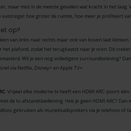
er, maar mist in de meeste gevallen wat kracht in het laag.
vuistregel: hoe groter de ruimte, hoe meer je profiteert v
het op?
alleen van links naar rechts maar ook van boven laat klink
 het plafond, zodat het terugkaatst naar je oren. Dit creëe
gemasterd. Wil je een nog volledigere surroundbeleving? Dan
snel via Netflix, Disney+ en Apple TV+.
RC
. Vrijwel elke moderne tv heeft een HDMI ARC-poort: één
n met de tv-afstandsbediening. Heb je geen HDMI ARC? Dan 
oos gebruiken als muziekluidsprekers via je telefoon of tab