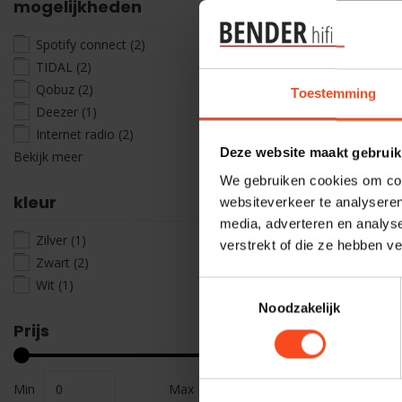
mogelijkheden
Spotify connect
(2)
TIDAL
(2)
Qobuz
(2)
Toestemming
Deezer
(1)
Internet radio
(2)
Deze website maakt gebruik
Bekijk meer
We gebruiken cookies om cont
kleur
websiteverkeer te analyseren
media, adverteren en analys
Zilver
(1)
verstrekt of die ze hebben v
Zwart
(2)
Wit
(1)
Toestemmingsselectie
Noodzakelijk
Prijs
Min
Max