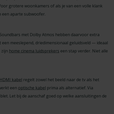
 Voor grotere woonkamers of als je van een volle klank
an een aparte subwoofer.
en. Soundbars met Dolby Atmos hebben daarvoor extra
rt een meeslepend, driedimensionaal geluidsveld — ideaal
 zijn
home cinema luidsprekers
een stap verder. Niet alle
HDMI kabel
regelt zowel het beeld naar de tv als het
werkt een
optische kabel
prima als alternatief. Via
let. Let bij de aanschaf goed op welke aansluitingen de