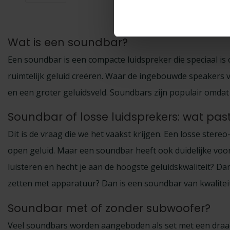
Wat is een soundbar?
Een soundbar is een compacte luidspreker die speciaal is
ruimtelijk geluid creëren. Waar de ingebouwde speakers v
en een groter geluidsveld. Soundbars zijn populair omda
Soundbar of losse luidsprekers: wat past 
Dit is de vraag die we het vaakst krijgen. Een losse stere
open geluid. Maar een soundbar heeft ook duidelijke voordel
luisteren en hecht je aan de hoogste geluidskwaliteit? Da
zetten met apparatuur? Dan is een soundbar van kwalitei
Soundbar met of zonder subwoofer?
Veel soundbars worden aangeboden als set met een dra