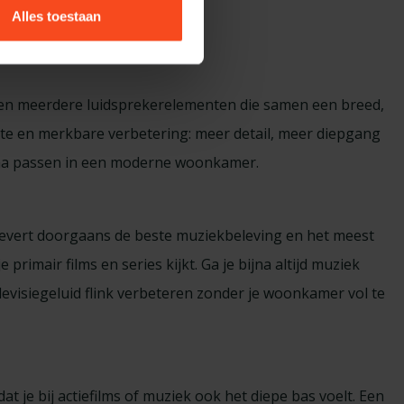
Alles toestaan
itten meerdere luidsprekerelementen die samen een breed,
ecte en merkbare verbetering: meer detail, meer diepgang
rima passen in een moderne woonkamer.
evert doorgaans de beste muziekbeleving en het meest
primair films en series kijkt. Ga je bijna altijd muziek
elevisiegeluid flink verbeteren zonder je woonkamer vol te
at je bij actiefilms of muziek ook het diepe bas voelt. Een