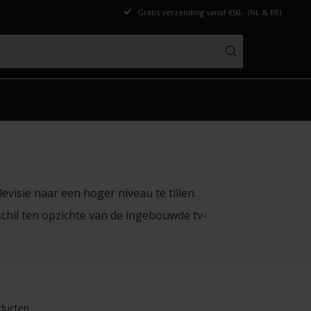
Gratis verzending vanaf €50,- (NL & BE)
evisie naar een hoger niveau te tillen.
chil ten opzichte van de ingebouwde tv-
ducten