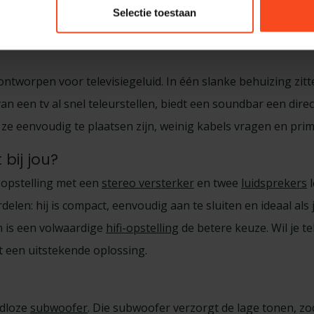
Selectie toestaan
 ontworpen voor televisiegeluid. In één slanke behuizing z
an een tv al snel teleurstellen, biedt een soundbar een dir
t ze eenvoudig te plaatsen zijn, weinig kabels vragen en p
bij jou?
o-opstelling met een
stereo versterker
en twee
luidsprekers
l
en: hij is compact, eenvoudig aan te sluiten en ideaal als je 
n is een volwaardige
hifi-opstelling
de betere keuze. Wil je t
t een uitstekende oplossing.
adloze
subwoofer
. Die subwoofer verzorgt de lage tonen, zod