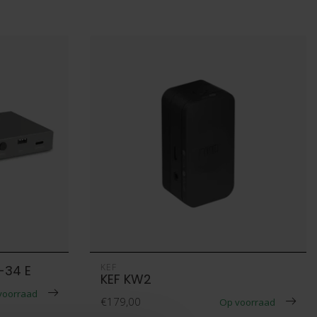
KEF
-34 E
KEF KW2
voorraad
€179,00
Op voorraad