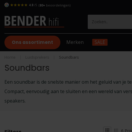
4.8
/5
(
80+
beoordelingen)
Ons assortiment
Merken
SALE
Home
|
Luidsprekers
|
Soundbars
Soundbars
Een soundbar is de snelste manier om het geluid van je tel
Compact, eenvoudig aan te sluiten en een wereld van vers
speakers.
6
Pro
Filters