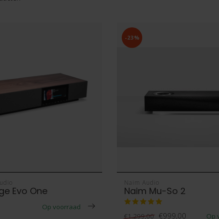
-23%
udio
Naim Audio
ge Evo One
Naim Mu-So 2
Op voorraad
€999,00
Op 
€1.299,00