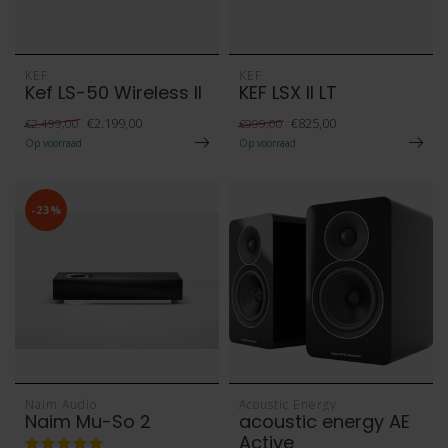
KEF
KEF
Kef LS-50 Wireless II
KEF LSX II LT
€2.199,00
€825,00
€2.499,00
€999,00
Op voorraad
Op voorraad
-23%
Naim Audio
Acoustic Energy
Naim Mu-So 2
acoustic energy AE
Active