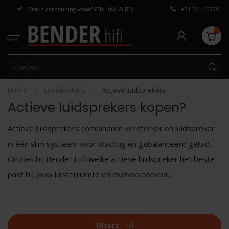
Gratis verzending vanaf €50,- (NL & BE)
+31 26 4453541
Persoonlijk adv
MENU
Home
|
Luidsprekers
|
Actieve luidsprekers
Actieve luidsprekers kopen?
Actieve luidsprekers combineren versterker en luidspreker
in één slim systeem voor krachtig en gebalanceerd geluid.
Ontdek bij Bender Hifi welke actieve luidspreker het beste
past bij jouw luisterruimte en muziekvoorkeur.
Filters