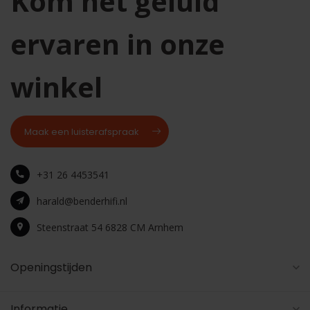
Kom het geluid
ervaren in onze
winkel
Maak een luisterafspraak
+31 26 4453541
harald@benderhifi.nl
Steenstraat 54 6828 CM Arnhem
Openingstijden
Informatie