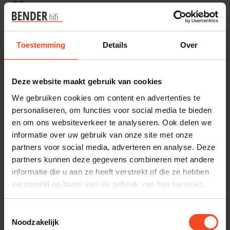
50
€399,00
€579,00
Op voorraad
Op voorraad
Toestemming
Details
Over
Deze website maakt gebruik van cookies
We gebruiken cookies om content en advertenties te
personaliseren, om functies voor social media te bieden
en om ons websiteverkeer te analyseren. Ook delen we
informatie over uw gebruik van onze site met onze
partners voor social media, adverteren en analyse. Deze
partners kunnen deze gegevens combineren met andere
Totem
GENEVA
Totem Kin Play
Geneva DeCon/M
informatie die u aan ze heeft verstrekt of die ze hebben
verzameld op basis van uw gebruik van hun services.
€1.399,00
€799,00
Niet op voorraad
Op voorraad
Toestemmingsselectie
Noodzakelijk