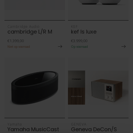
Cambridge Audio
KEF
cambridge L/R M
kef ls luxe
€1.399,00
€3.999,00
Niet op voorraad
Op voorraad
Yamaha
GENEVA
Yamaha MusicCast
Geneva DeCon/S