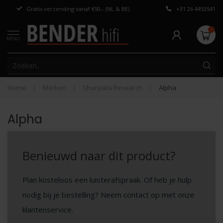
Gratis verzending vanaf €50,- (NL & BE)
+31 26 4453541
Persoonlijk adv
MENU
Home
|
Merken
|
Shunyata Research
|
Alpha
Alpha
Benieuwd naar dit product?
Plan kosteloos een luisterafspraak. Of heb je hulp
nodig bij je bestelling? Neem contact op met onze
klantenservice.