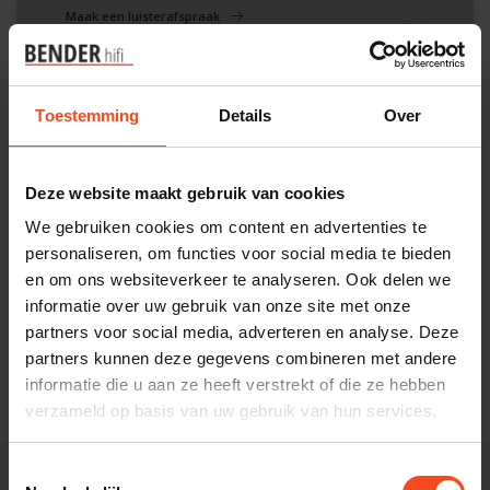
Maak een luisterafspraak
Toestemming
Details
Over
Filters
Deze website maakt gebruik van cookies
We gebruiken cookies om content en advertenties te
personaliseren, om functies voor social media te bieden
en om ons websiteverkeer te analyseren. Ook delen we
Geen producten gevonden!
informatie over uw gebruik van onze site met onze
GA VERDER MET WINKELEN
partners voor social media, adverteren en analyse. Deze
partners kunnen deze gegevens combineren met andere
informatie die u aan ze heeft verstrekt of die ze hebben
verzameld op basis van uw gebruik van hun services.
Toestemmingsselectie