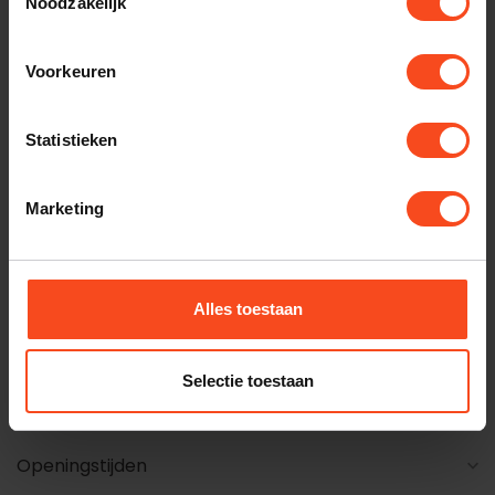
Noodzakelijk
Kom het geluid
Voorkeuren
ervaren in onze
Statistieken
winkel
Marketing
Maak een luisterafspraak
Alles toestaan
+31 26 4453541
harald@benderhifi.nl
Selectie toestaan
Steenstraat 54 6828 CM Arnhem
Openingstijden