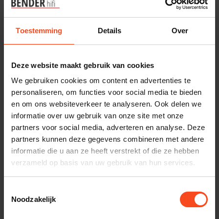
beschermt ook je gehoor.
Noise cancelling en geluidskwaliteit:
Toestemming
Details
Over
hoe zit dat?
Lange tijd was er een duidelijke tegenstelling tussen sterke
Deze website maakt gebruik van cookies
ANC-prestaties en goede audiokwaliteit. Mainstream
We gebruiken cookies om content en advertenties te
merken kozen voor ruisonderdrukking als verkoopargument,
personaliseren, om functies voor social media te bieden
waardoor de muziekbeleving op de tweede plaats kwam.
en om ons websiteverkeer te analyseren. Ook delen we
Dat is veranderd. Modellen zoals de
Focal Bathys
en de
informatie over uw gebruik van onze site met onze
Focal Bathys MG
laten zien dat een uitstekende ANC-
partners voor social media, adverteren en analyse. Deze
partners kunnen deze gegevens combineren met andere
hoofdtelefoon ook volledig audiofiel kan zijn: open,
informatie die u aan ze heeft verstrekt of die ze hebben
gedetailleerd en muzikaal. De Bathys is gebouwd op
verzameld op basis van uw gebruik van hun services.
dezelfde principes als de bedraden Focal-lijn en klinkt daar
ook naar. Voor luisteraars die gewend zijn aan hifi-kwaliteit is
Toestemmingsselectie
Noodzakelijk
dit een andere categorie dan de gemiddelde ANC-
koptelefoon uit een elektronicawinkel.