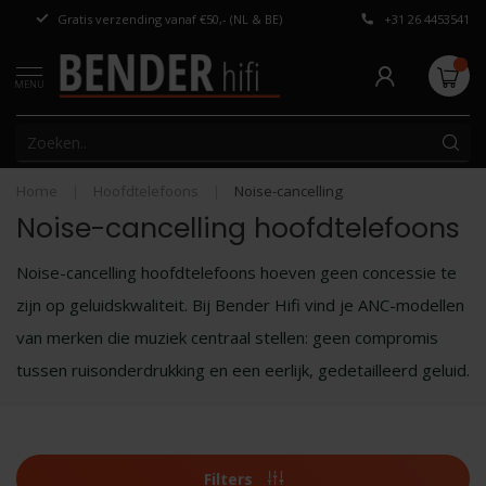
Gratis verzending vanaf €50,- (NL & BE)
+31 26 4453541
Persoonlijk adv
MENU
Home
|
Hoofdtelefoons
|
Noise-cancelling
Noise-cancelling hoofdtelefoons
Noise-cancelling hoofdtelefoons hoeven geen concessie te
zijn op geluidskwaliteit. Bij Bender Hifi vind je ANC-modellen
van merken die muziek centraal stellen: geen compromis
tussen ruisonderdrukking en een eerlijk, gedetailleerd geluid.
Filters