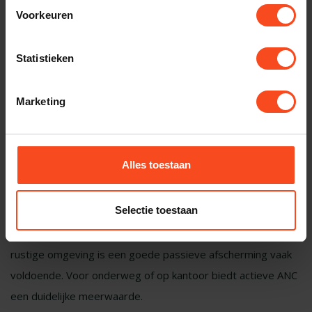
Voorkeuren
Actieve of passieve ruisonderdrukking:
wat is het verschil?
Statistieken
Naast actieve noise cancelling bestaat er ook passieve
ruisonderdrukking. Dit is simpelweg de mate waarin een
Marketing
gesloten hoofdtelefoon omgevingsgeluid blokkeert door de
fysieke afsluiting van het oor. Veel hifi-hoofdtelefoons, zoals
gesloten modellen van
Audio Technica
of
Focal
, bieden al
Alles toestaan
een flinke passieve demping zonder enige elektronica.
Actieve ANC voegt daar een extra laag aan toe, wat met
Selectie toestaan
name effectief is bij continu laagfrequent geluid zoals
vliegtuigmotoren of airconditioning. Voor gebruik thuis in een
rustige omgeving is een goede passieve afscherming vaak
voldoende. Voor onderweg of op kantoor biedt actieve ANC
een duidelijke meerwaarde.