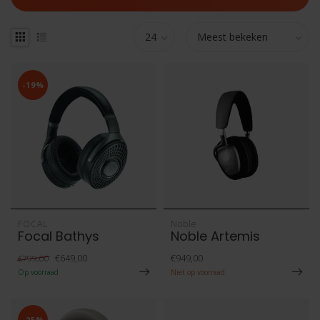
-19%
FOCAL
Noble
Focal Bathys
Noble Artemis
€649,00
€949,00
€799,00
Op voorraad
Niet op voorraad
-25%