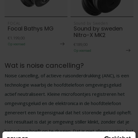
FOCAL
Sound by Sweden
Focal Bathys MG
Sound by sweden
Nitro-X MK2
€1.199,00
€189,00
Op voorraad
Op voorraad
Wat is noise cancelling?
Noise cancelling, of actieve ruisonderdrukking (ANC), is een
technologie waarbij de hoofdtelefoon omgevingsgeluid
actief neutraliseert. Kleine microfoontjes registreren het
omgevingsgeluid en de elektronica in de hoofdtelefoon
genereert een tegensignaal dat het storende geluid opheft.
Het resultaat is dat je omgeving stiller klinkt, zonder dat je
het volume hoeft op te draaien. Dat is niet alleen prettig, het