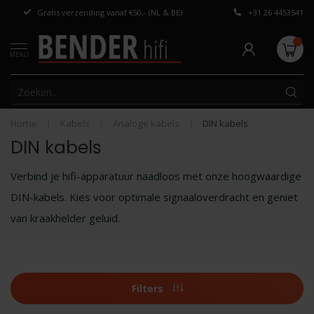
Gratis verzending vanaf €50,- (NL & BE)
+31 26 4453541
Persoonlijk adv
MENU
Home
|
Kabels
|
Analoge kabels
|
DIN kabels
DIN kabels
Verbind je hifi-apparatuur naadloos met onze hoogwaardige
DIN-kabels. Kies voor optimale signaaloverdracht en geniet
van kraakhelder geluid.
Filters