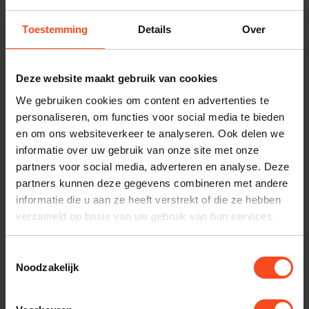
Toestemming
Details
Over
Deze website maakt gebruik van cookies
We gebruiken cookies om content en advertenties te
personaliseren, om functies voor social media te bieden
en om ons websiteverkeer te analyseren. Ook delen we
The Chord Company
The Chord Company
informatie over uw gebruik van onze site met onze
Chord SignatureX
Chord EpicX ARAY
Tuned ARAY
Analogue DIN
partners voor social media, adverteren en analyse. Deze
Analogue DIN-DIN
partners kunnen deze gegevens combineren met andere
€939,00
informatie die u aan ze heeft verstrekt of die ze hebben
€1.869,00
Op voorraad
verzameld op basis van uw gebruik van hun services.
Niet op voorraad
Toestemmingsselectie
Noodzakelijk