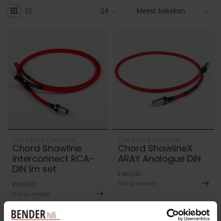
The Chord Company
The Chord Company
Chord Shawline
Chord ShawlineX
interconnect RCA-
ARAY Analogue DIN
DIN 1m set
€469,00
€369,00
Niet op voorraad
Niet op voorraad