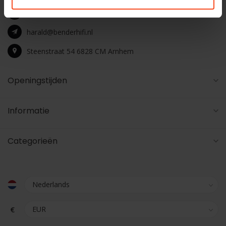
+31 26 4453541
harald@benderhifi.nl
Steenstraat 54 6828 CM Arnhem
Openingstijden
Informatie
Categorieën
€