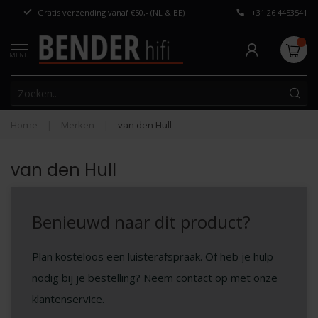
Gratis verzending vanaf €50,- (NL & BE)
+31 26 4453541
Persoonlijk adv
MENU
Home
|
Merken
|
van den Hull
van den Hull
Benieuwd naar dit product?
Plan kosteloos een luisterafspraak. Of heb je hulp
nodig bij je bestelling? Neem contact op met onze
klantenservice.