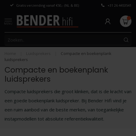
Gratis verzending vanaf €50,- (NL & BE)
+31 26 4453541
Persoonlijk adv
MENU
Home
|
Luidsprekers
|
Compacte en boekenplank
luidsprekers
Compacte en boekenplank
luidsprekers
Compacte luidsprekers die groot klinken, dat is de kracht van
een goede boekenplank luidspreker. Bij Bender Hifi vind je
een ruim aanbod van de beste merken, van toegankelijke
instapmodellen tot absolute referentiekwaliteit.