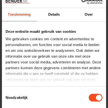
KEF
Cambridge Audio
KEF Q1 Meta
Cambridge MINX
Toestemming
Details
Over
MIN12 (per stuk)
€548,00
€69,00
Op voorraad
€79,00
Deze website maakt gebruik van cookies
Op voorraad
We gebruiken cookies om content en advertenties te
personaliseren, om functies voor social media te bieden
en om ons websiteverkeer te analyseren. Ook delen we
informatie over uw gebruik van onze site met onze
partners voor social media, adverteren en analyse. Deze
partners kunnen deze gegevens combineren met andere
informatie die u aan ze heeft verstrekt of die ze hebben
verzameld op basis van uw gebruik van hun services.
Toestemmingsselectie
Driade
Totem
Noodzakelijk
Driade Premium
Totem Bison
Model 9
Monitor