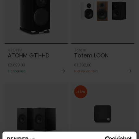
ATOHM
Totem
ATOHM GT1-HD
Totem LOON
€2.699,00
€1.390,00
Op voorraad
Niet op voorraad
-13%