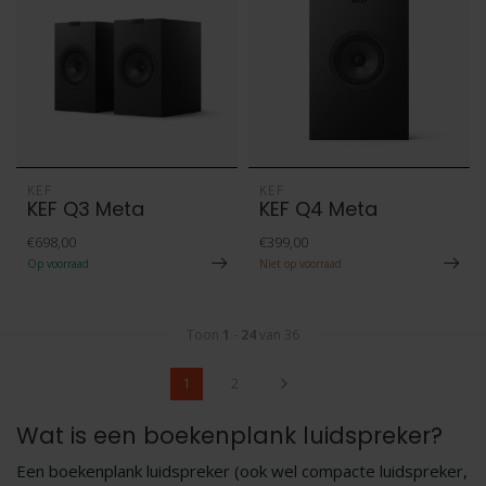
KEF
KEF
KEF Q3 Meta
KEF Q4 Meta
€698,00
€399,00
Op voorraad
Niet op voorraad
Toon
1
-
24
van 36
1
2
Wat is een boekenplank luidspreker?
Een boekenplank luidspreker (ook wel compacte luidspreker,