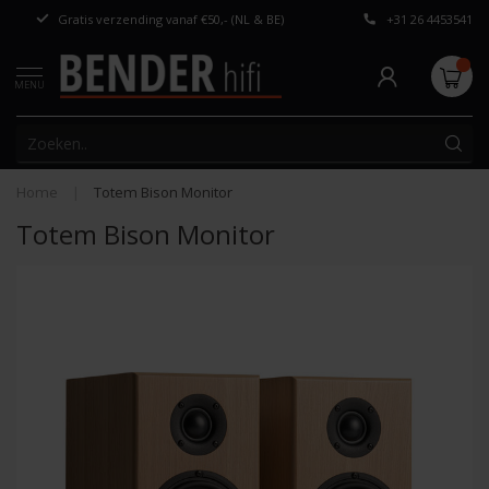
Gratis verzending vanaf €50,- (NL & BE)
+31 26 4453541
Persoonlijk adv
MENU
Home
|
Totem Bison Monitor
Totem Bison Monitor