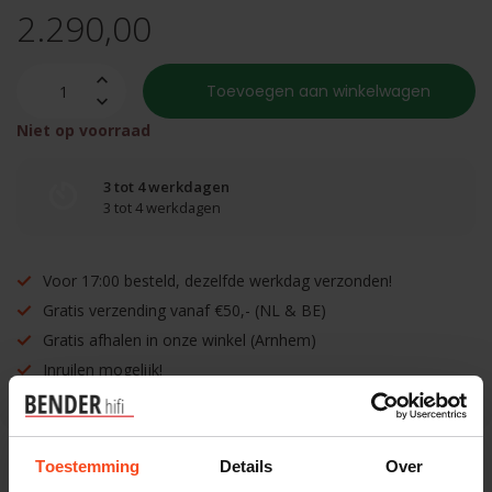
2.290,00
Toevoegen aan winkelwagen
Niet op voorraad
3 tot 4 werkdagen
3 tot 4 werkdagen
Voor 17:00 besteld, dezelfde werkdag verzonden!
Gratis verzending vanaf €50,- (NL & BE)
Gratis afhalen in onze winkel (Arnhem)
Inruilen mogelijk!
Toestemming
Details
Over