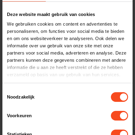
Benieuwd naar dit product?
Deze website maakt gebruik van cookies
Plan kosteloos een luisterafspraak. Of heb je hulp
We gebruiken cookies om content en advertenties te
nodig bij je bestelling? Neem contact op met onze
personaliseren, om functies voor social media te bieden
klantenservice.
en om ons websiteverkeer te analyseren. Ook delen we
informatie over uw gebruik van onze site met onze
Interesse in product
partners voor social media, adverteren en analyse. Deze
partners kunnen deze gegevens combineren met andere
Maak een luisterafspraak
informatie die u aan ze heeft verstrekt of die ze hebben
verzameld op basis van uw gebruik van hun services.
Productomschrijving
Toestemmingsselectie
Noodzakelijk
Reviews
Voorkeuren
Gerelateerde producten
Statistieken