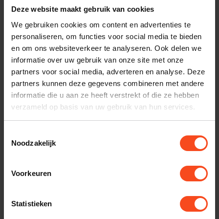
Plan kosteloos een luisterafspraak. Of heb je hulp
Deze website maakt gebruik van cookies
nodig bij je bestelling? Neem contact op met onze
We gebruiken cookies om content en advertenties te
klantenservice.
personaliseren, om functies voor social media te bieden
en om ons websiteverkeer te analyseren. Ook delen we
Interesse in product
informatie over uw gebruik van onze site met onze
partners voor social media, adverteren en analyse. Deze
Maak een luisterafspraak
partners kunnen deze gegevens combineren met andere
informatie die u aan ze heeft verstrekt of die ze hebben
verzameld op basis van uw gebruik van hun services.
Productomschrijving
Toestemmingsselectie
Noodzakelijk
Reviews
Voorkeuren
Gerelateerde producten
Statistieken
TypeError: Failed to fetch