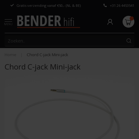
Gratis verzending vanaf €50,- (NL & BE)
+31 26 4453541
Persoonlijk adv
MENU
Home
|
Chord C-jack Mini-jack
Chord C-jack Mini-jack