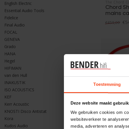
The Chord 
English Electric
Chord Sh
Essential Audio Tools
mains ca
Fidelice
€5
€459,00
Final Audio
FOCAL
GENEVA
Grado
HANA
Hegel
HIFIMAN
van den Hull
INAKUSTIK
Toestemming
ISO ACOUSTICS
KEF
Deze website maakt gebruik
Kerr Acoustic
KNOSTI Disco Antistat
We gebruiken cookies om cont
Kora
websiteverkeer te analyseren
Kudos Audio
media, adverteren en analys