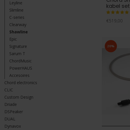
Leyline
kabel se
Slimline
C-series
€519,00
Clearway
Shawline
Epic
Signature
20%
Sarum T
ChordMusic
PowerHAUS
Accesoires
Chord electronics
CLIC
Custom Design
Driade
DSPeaker
DUAL
Dynavox