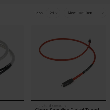
Toon:
The Chord Company
Chord Shawline Digital Tuned