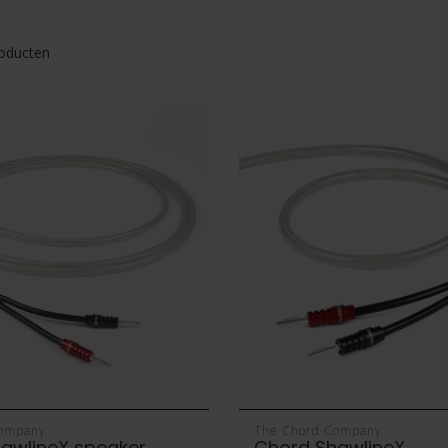
oducten
Company
The Chord Company
awlineX speaker
Chord ShawlineX