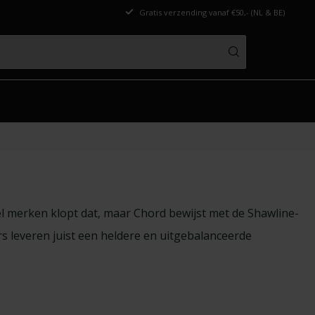
Gratis verzending vanaf €50,- (NL & BE)
 veel merken klopt dat, maar Chord bewijst met de Shawline-
rs leveren juist een heldere en uitgebalanceerde