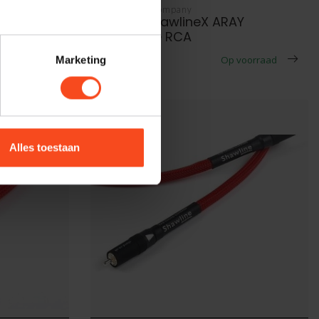
The Chord Company
connect
Chord ShawlineX ARAY
Analogue RCA
€469,00
 voorraad
Op voorraad
Marketing
Alles toestaan