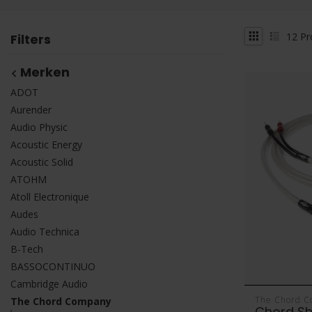
12
Pr
Filters
Merken
ADOT
Aurender
Audio Physic
Acoustic Energy
Acoustic Solid
ATOHM
Atoll Electronique
Audes
Audio Technica
B-Tech
BASSOCONTINUO
Cambridge Audio
The Chord 
The Chord Company
Chord Sh