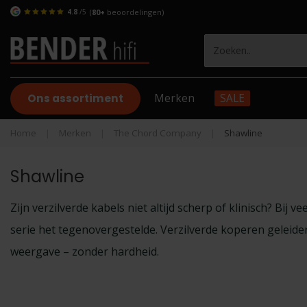
4.8
/5
(
80+
beoordelingen)
Ons assortiment
Merken
SALE
Home
|
Merken
|
The Chord Company
|
Shawline
Shawline
Zijn verzilverde kabels niet altijd scherp of klinisch? Bij
serie het tegenovergestelde. Verzilverde koperen geleide
weergave – zonder hardheid.