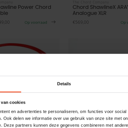
Company
The Chord Company
awline Power Chord
Chord ShawlineX ARA
ble
Analogue XLR
49,00
€569,00
Op voorraad
Op 
Details
 van cookies
ent en advertenties te personaliseren, om functies voor social
. Ook delen we informatie over uw gebruik van onze site met on
e. Deze partners kunnen deze gegevens combineren met andere i