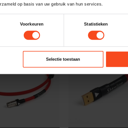
erzameld op basis van uw gebruik van hun services.
Company
The Chord Company
awline Streaming
Chord Shawline inter
RCA-DIN 1m set
Op voorraad
€369,00
Niet op
Voorkeuren
Statistieken
Selectie toestaan