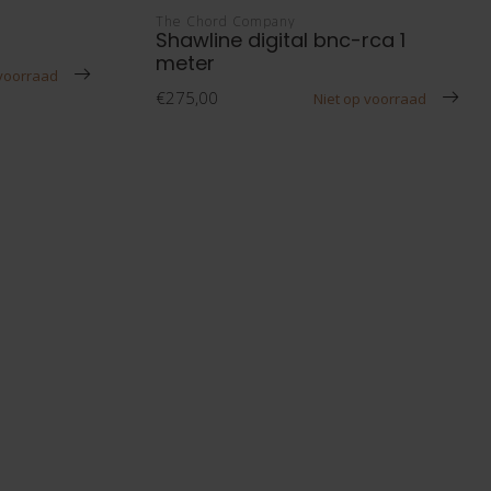
The Chord Company
Shawline digital bnc-rca 1
meter
 voorraad
€275,00
Niet op voorraad