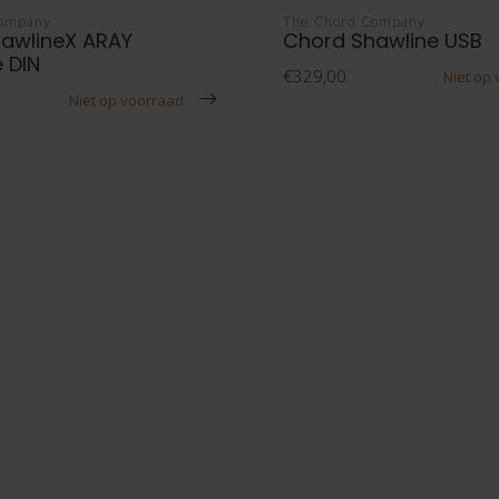
Company
The Chord Company
awlineX ARAY
Chord Shawline USB
 DIN
€329,00
Niet op
Niet op voorraad