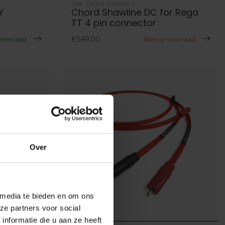
The Chord Company
Y
Chord Shawline DC for Rega
TT 4 pin connector
€549,00
voorraad
Niet op voorraad
Over
 media te bieden en om ons
ze partners voor social
nformatie die u aan ze heeft