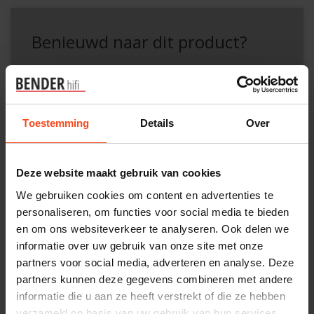
Benieuwd naar dit product?
Plan kosteloos een luisterafspraak. Of heb je hulp
nodig bij je bestelling? Neem contact op met onze
klantenservice.
Toestemming
Details
Over
Interesse in product
Deze website maakt gebruik van cookies
Maak een luisterafspraak
We gebruiken cookies om content en advertenties te
personaliseren, om functies voor social media te bieden
en om ons websiteverkeer te analyseren. Ook delen we
Productomschrijving
informatie over uw gebruik van onze site met onze
partners voor social media, adverteren en analyse. Deze
partners kunnen deze gegevens combineren met andere
Reviews
informatie die u aan ze heeft verstrekt of die ze hebben
verzameld op basis van uw gebruik van hun services.