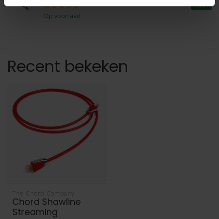
€219,00
Op voorraad
Recent bekeken
The Chord Company
Chord Shawline
Streaming