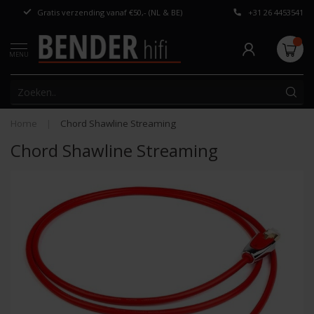
Gratis verzending vanaf €50,- (NL & BE)
+31 26 4453541
Persoonlijk adv
MENU
Home
|
Chord Shawline Streaming
Chord Shawline Streaming