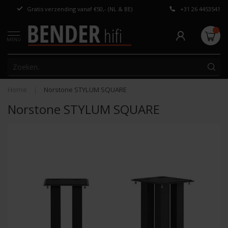
Gratis verzending vanaf €50,- (NL & BE)
+31 26 4453541
Persoonlijk adv
MENU
Home
|
Norstone STYLUM SQUARE
Norstone STYLUM SQUARE