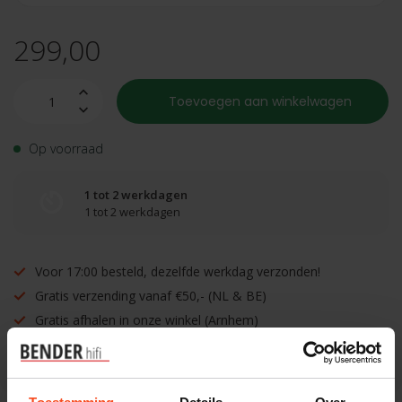
299,00
Toevoegen aan winkelwagen
Op voorraad
1 tot 2 werkdagen
1 tot 2 werkdagen
Voor 17:00 besteld, dezelfde werkdag verzonden!
Gratis verzending vanaf €50,- (NL & BE)
Gratis afhalen in onze winkel (Arnhem)
Inruilen mogelijk!