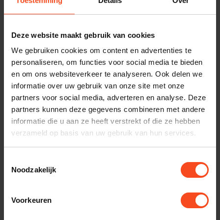
Toestemming
Details
Over
Benieuwd naar dit product?
Deze website maakt gebruik van cookies
We gebruiken cookies om content en advertenties te
Plan kosteloos een luisterafspraak. Of heb je hulp
personaliseren, om functies voor social media te bieden
nodig bij je bestelling? Neem contact op met onze
en om ons websiteverkeer te analyseren. Ook delen we
klantenservice.
informatie over uw gebruik van onze site met onze
partners voor social media, adverteren en analyse. Deze
Interesse in product
partners kunnen deze gegevens combineren met andere
informatie die u aan ze heeft verstrekt of die ze hebben
Maak een luisterafspraak
verzameld op basis van uw gebruik van hun services.
Toestemmingsselectie
Noodzakelijk
Productomschrijving
Reviews
Voorkeuren