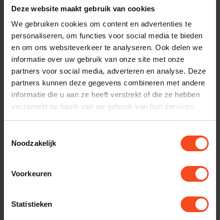
Meze BOOM MIC
Meze 99 classic
Deze website maakt gebruik van cookies
earpads
€79,00
We gebruiken cookies om content en advertenties te
€25,00
Op voorraad
personaliseren, om functies voor social media te bieden
Op voorraad
en om ons websiteverkeer te analyseren. Ook delen we
informatie over uw gebruik van onze site met onze
partners voor social media, adverteren en analyse. Deze
partners kunnen deze gegevens combineren met andere
informatie die u aan ze heeft verstrekt of die ze hebben
verzameld op basis van uw gebruik van hun services.
Toestemmingsselectie
Noodzakelijk
Meze audio
Voorkeuren
Meze Mono 3.5 mm
to 6.3 mm Silver
Plated PCUHD cable
Statistieken
2,5 m