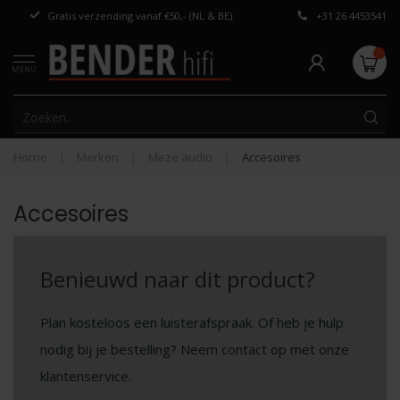
Gratis verzending vanaf €50,- (NL & BE)
+31 26 4453541
Persoonlijk adv
MENU
Home
|
Merken
|
Meze audio
|
Accesoires
Accesoires
Benieuwd naar dit product?
Plan kosteloos een luisterafspraak. Of heb je hulp
nodig bij je bestelling? Neem contact op met onze
klantenservice.