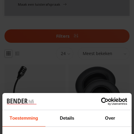
Maak een luisterafspraak
Filters
Toestemming
Details
Over
Meze audio
Meze audio