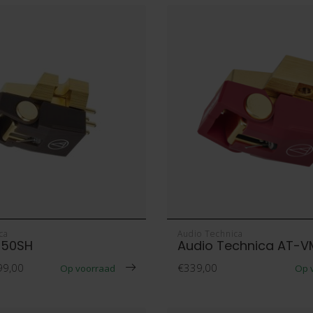
ca
Audio Technica
750SH
Audio Technica AT-
99,00
€339,00
Op voorraad
Op 