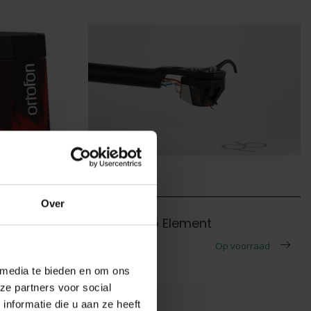
Over
Rega
Rega ND5 Element
voorraad
€399,00
Op voorraad
 media te bieden en om ons
ze partners voor social
nformatie die u aan ze heeft