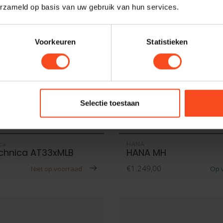
erzameld op basis van uw gebruik van hun services.
Voorkeuren
Statistieken
Selectie toestaan
ca
HANA
chnica AT33xMLB
HANA MH
€1.249,00
Niet op voorraad
Op 