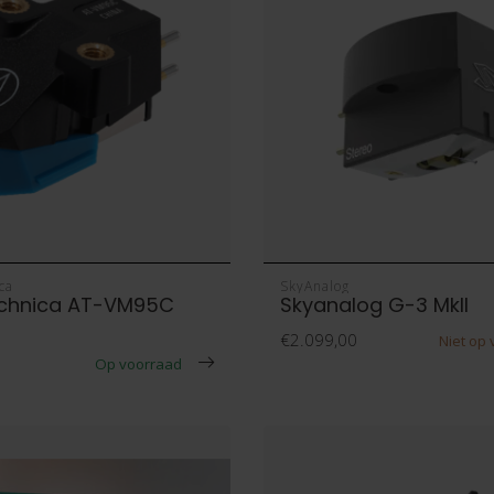
ca
SkyAnalog
echnica AT-VM95C
Skyanalog G-3 MkII
€2.099,00
Niet op
Op voorraad