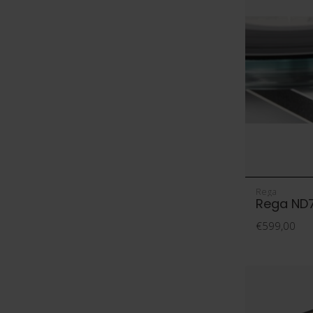
Rega
Rega ND7
€599,00