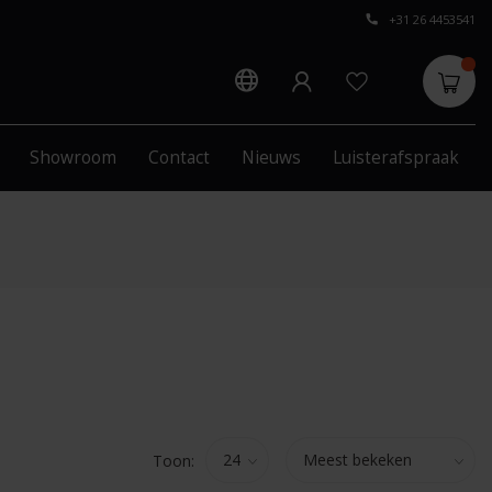
+31 26 4453541
Showroom
Contact
Nieuws
Luisterafspraak
Toon: