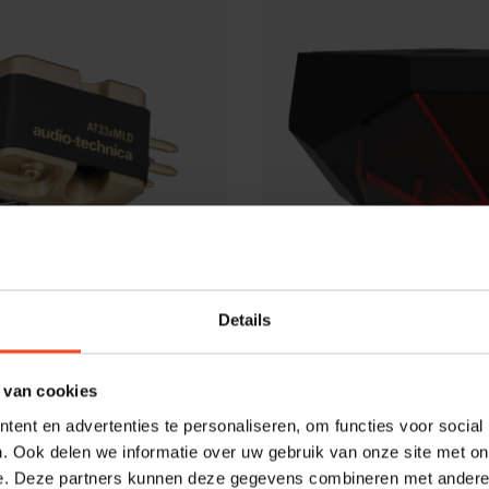
Details
ca
Ortofon 2M Red
chnica AT33xMLD
€99,00
Op 
Niet op voorraad
 van cookies
ent en advertenties te personaliseren, om functies voor social
. Ook delen we informatie over uw gebruik van onze site met on
e. Deze partners kunnen deze gegevens combineren met andere i