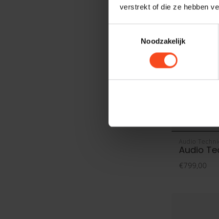
verstrekt of die ze hebben v
Toestemmingsselectie
Noodzakelijk
Audio Techni
Audio Te
€799,00