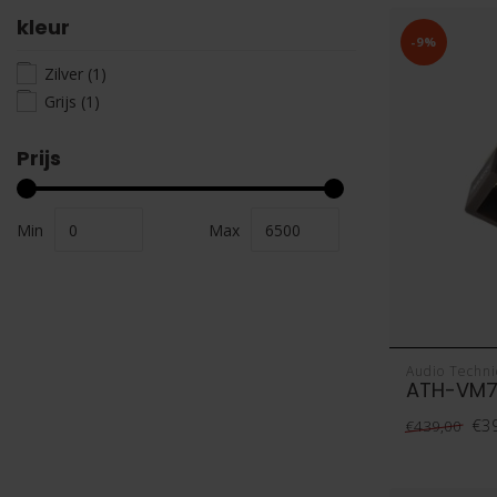
kleur
-9%
Zilver
(1)
Grijs
(1)
Prijs
Min
Max
Audio Techni
ATH-VM
€3
€439,00