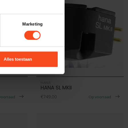
Marketing
Alles toestaan
HANA
HANA SL MKII
€749,00
voorraad
Op voorraad