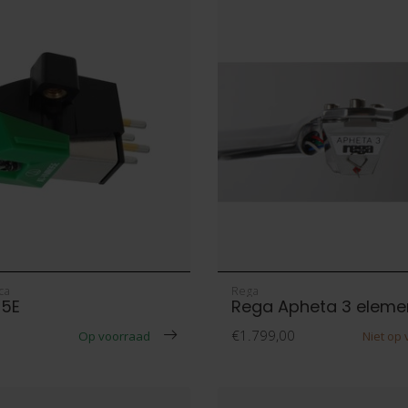
ca
Rega
5E
Rega Apheta 3 eleme
€1.799,00
Op voorraad
Niet op