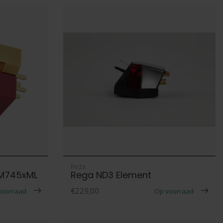
Rega
VM745xML
Rega ND3 Element
€229,00
voorraad
Op voorraad