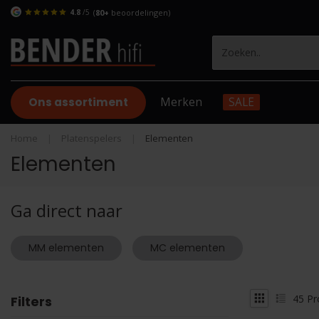
4.8
/5
(
80+
beoordelingen)
Ons assortiment
Merken
SALE
Home
|
Platenspelers
|
Elementen
Elementen
Ga direct naar
MM elementen
MC elementen
45
Pr
Filters