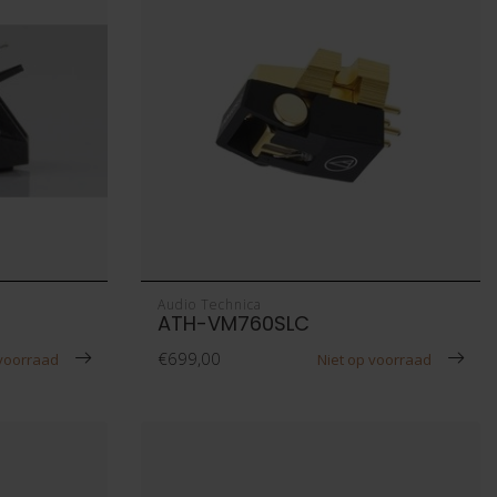
Audio Technica
ATH-VM760SLC
€699,00
 voorraad
Niet op voorraad