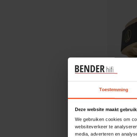
Toestemming
Audio Techni
Audio Te
€699,00
Deze website maakt gebruik
We gebruiken cookies om cont
websiteverkeer te analyseren
media, adverteren en analys