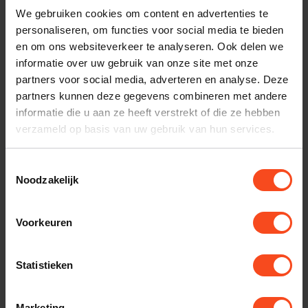
nodig bij je bestelling? Neem contact op met onze
We gebruiken cookies om content en advertenties te
klantenservice.
personaliseren, om functies voor social media te bieden
en om ons websiteverkeer te analyseren. Ook delen we
informatie over uw gebruik van onze site met onze
Interesse in product
partners voor social media, adverteren en analyse. Deze
Maak een luisterafspraak
partners kunnen deze gegevens combineren met andere
informatie die u aan ze heeft verstrekt of die ze hebben
verzameld op basis van uw gebruik van hun services.
Productomschrijving
Toestemmingsselectie
Noodzakelijk
Reviews
Voorkeuren
Gerelateerde producten
Statistieken
TypeError: Failed to fetch
https://www.benderhifi.nl/merken/cambridge-audio/alva/
Marketing