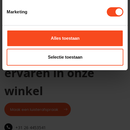
€3.495,00
Marketing
Niet op voorraad
Alles toestaan
Kom het geluid
Selectie toestaan
ervaren in onze
winkel
Maak een luisterafspraak
+31 26 4453541