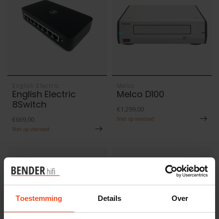
English Electric
Melco
English Electric
Melco D100
8Switch
€1.299,00
€669,00
Niet op voorraad
Niet op voorraad
Toestemming
Details
Over