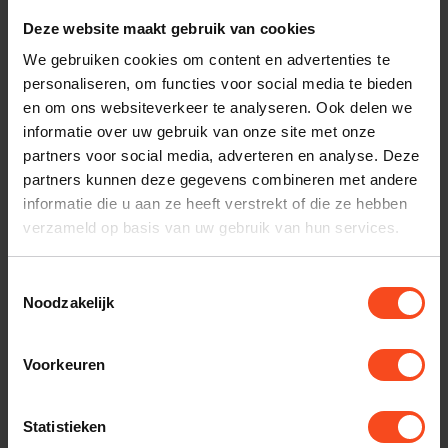
Deze website maakt gebruik van cookies
We gebruiken cookies om content en advertenties te
Silent Angel
Silent Angel
personaliseren, om functies voor social media te bieden
Silent Angel Rhein Z1
Silent Angel Rhein Z1
en om ons websiteverkeer te analyseren. Ook delen we
C
Plus
informatie over uw gebruik van onze site met onze
€1.899,00
€3.399,00
partners voor social media, adverteren en analyse. Deze
Niet op voorraad
Niet op voorraad
partners kunnen deze gegevens combineren met andere
informatie die u aan ze heeft verstrekt of die ze hebben
verzameld op basis van uw gebruik van hun services.
Toestemmingsselectie
Noodzakelijk
Voorkeuren
Statistieken
Silent Angel
Silent Angel Bonn NX