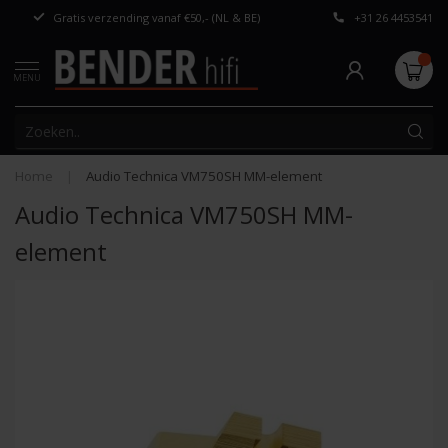
Gratis verzending vanaf €50,- (NL & BE)
+31 26 4453541
Persoonlijk adv
MENU
Home
|
Audio Technica VM750SH MM-element
Audio Technica VM750SH MM-
element
-9%