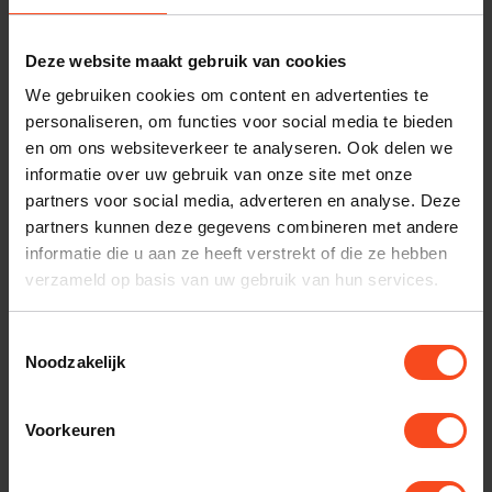
Benieuwd naar dit product?
Deze website maakt gebruik van cookies
We gebruiken cookies om content en advertenties te
Plan kosteloos een luisterafspraak. Of heb je hulp
personaliseren, om functies voor social media te bieden
nodig bij je bestelling? Neem contact op met onze
en om ons websiteverkeer te analyseren. Ook delen we
klantenservice.
informatie over uw gebruik van onze site met onze
partners voor social media, adverteren en analyse. Deze
partners kunnen deze gegevens combineren met andere
Interesse in product
informatie die u aan ze heeft verstrekt of die ze hebben
Maak een luisterafspraak
verzameld op basis van uw gebruik van hun services.
Toestemmingsselectie
Noodzakelijk
Productomschrijving
Voorkeuren
Reviews