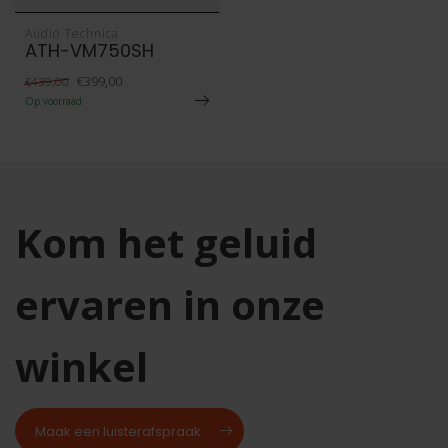
Audio Technica
ATH-VM750SH
€399,00
€439,00
Op voorraad
Kom het geluid
ervaren in onze
winkel
Maak een luisterafspraak