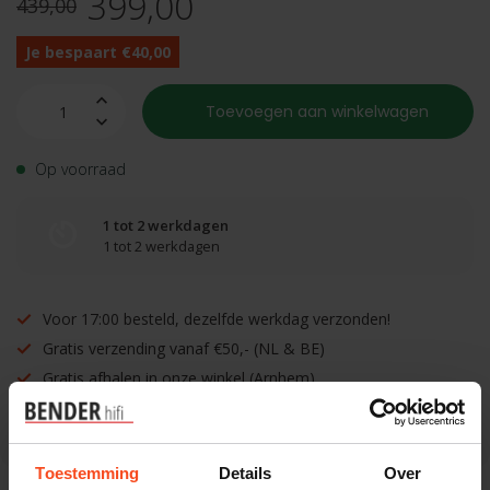
399,00
439,00
Je bespaart €40,00
Toevoegen aan winkelwagen
Op voorraad
1 tot 2 werkdagen
1 tot 2 werkdagen
Voor 17:00 besteld, dezelfde werkdag verzonden!
Gratis verzending vanaf €50,- (NL & BE)
Gratis afhalen in onze winkel (Arnhem)
Inruilen mogelijk!
Toestemming
Details
Over